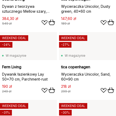
Dywan z tworzywa
Wycieraczka Unicolor, Dusty
sztucznego Mellow szary,
green, 40x60 cm
70x150cm
384,30 zł
147,60 zł
549 zł
189 zł
WEEKEND DEAL
WEEKEND DEAL
-24%
-27%
W magazynie
W magazynie
Ferm Living
tica copenhagen
Dywanik łazienkowy Lay
Wycieraczka Unicolor, Sand,
50x70 cm, Parchment-rust
60x90 cm
190 zł
218 zł
249 zł
299 zł
WEEKEND DEAL
WEEKEND DEAL
-31%
-30%