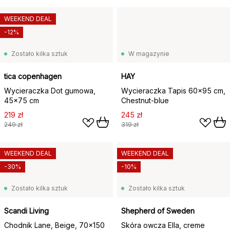
WEEKEND DEAL
-12%
Zostało kilka sztuk
W magazynie
tica copenhagen
HAY
Wycieraczka Dot gumowa,
Wycieraczka Tapis 60x95 cm,
45x75 cm
Chestnut-blue
219 zł
245 zł
249 zł
319 zł
WEEKEND DEAL
WEEKEND DEAL
-30%
-10%
Zostało kilka sztuk
Zostało kilka sztuk
Scandi Living
Shepherd of Sweden
Chodnik Lane, Beige, 70x150
Skóra owcza Ella, creme