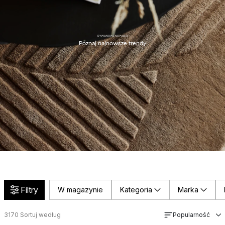
DYWANOWE NOWOŚCI
Poznaj najnowsze trendy
Filtry
W magazynie
Kategoria
Marka
3170
Sortuj według
Popularność