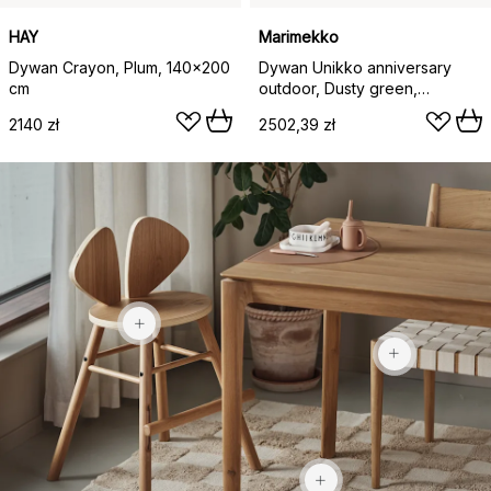
HAY
Marimekko
Dywan Crayon, Plum, 140x200
Dywan Unikko anniversary
cm
outdoor, Dusty green,
160x230 cm
2140 zł
2502,39 zł
1429 zł
1099 zł
1029 zł