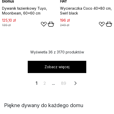
blomus
HAY
Dywanik łazienkowy Tuyo,
Wycieraczka Coco 40x80 cm,
Moonbeam, 60x60 cm
Swirl black
125,10 zł
196 zł
139 zł
249 zł
Wyświetla 36 z 3170 produktów
Zobacz więcej
1
2
...
89
Piękne dywany do każdego domu