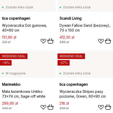
Zostało kilka sztuk
Zostało kilka sztuk
tica copenhagen
Scandi Living
Wycieraczka Dot gumowa,
Dywan Fallow Sand (beżowy),
40x60 cm
70 x 150 cm
151,90 zł
412,30 zł
219 zł
589 zł
WEEKEND DEAL
WEEKEND DEAL
-14%
-27%
W magazynie
Zostało kilka sztuk
Marimekko
tica copenhagen
Mata łazienkowa Unikko
Wycieraczka Stripes pasy
73x74 cm, Sage-off white
poziome, Green, 60x90 cm
299,90 zł
218 zł
349 zł
299 zł