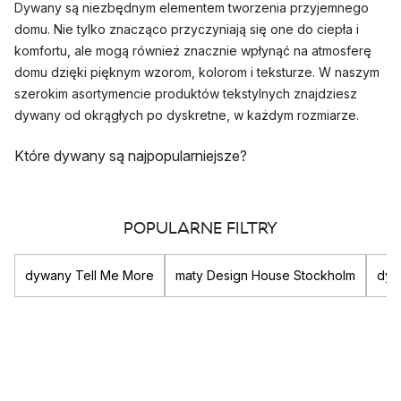
Dywany są niezbędnym elementem tworzenia przyjemnego
domu. Nie tylko znacząco przyczyniają się one do ciepła i
komfortu, ale mogą również znacznie wpłynąć na atmosferę
domu dzięki pięknym wzorom, kolorom i teksturze. W naszym
szerokim asortymencie produktów tekstylnych znajdziesz
dywany od okrągłych po dyskretne, w każdym rozmiarze.
Które dywany są najpopularniejsze?
Niezależnie od tego, jakiego rodzaju dywanu szukasz,
znajdziesz coś dla siebie w naszym szerokim asortymencie
POPULARNE FILTRY
wysokiej jakości dywanów. Znajdziesz tu dywany
wyselekcjonowanych marek i projektantów, takich jak
House
Doctor
dywany Tell Me More
,
OYOY
i
ferm LIVING
.
maty Design House Stockholm
dyw
Top 3 najpopularniejszych dywanów
Dywan Fir od
Scandi Living
Okrągła mata łazienkowa od
HK living
Wycieraczka Sisal od
Dixie