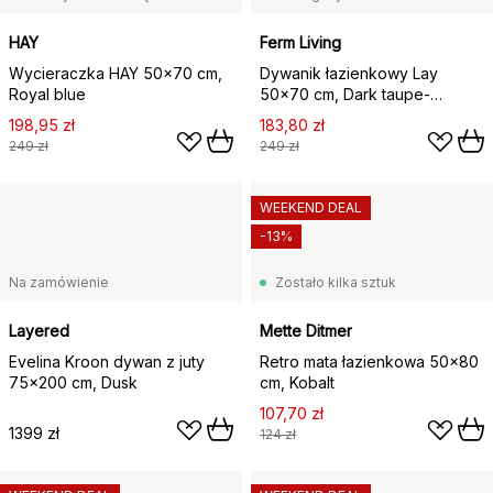
HAY
Ferm Living
Wycieraczka HAY 50x70 cm,
Dywanik łazienkowy Lay
Royal blue
50x70 cm, Dark taupe-
złamana biel
198,95 zł
183,80 zł
249 zł
249 zł
WEEKEND DEAL
-13%
Na zamówienie
Zostało kilka sztuk
Layered
Mette Ditmer
Evelina Kroon dywan z juty
Retro mata łazienkowa 50x80
75x200 cm, Dusk
cm, Kobalt
107,70 zł
1399 zł
124 zł