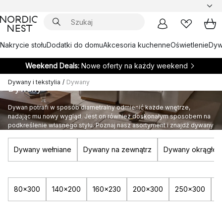
Nakrycie stołu
Dodatki do domu
Akcesoria kuchenne
Oświetlenie
Dywa
Weekend Deals:
Nowe oferty na każdy weekend
Dywany i tekstylia
/
Dywany
Dywany
Dywan potrafi w sposób diametralny odmienić każde wnętrze,
nadając mu nowy wygląd. Jest on również doskonałym sposobem na
podkreślenie własnego stylu. Poznaj nasz asortyment i znajdź dywany
dla każdego pomieszczenia w swoim domu.
Dywany wełniane
Dywany na zewnątrz
Dywany okrągłe
80x300
140x200
160x230
200x300
250x300
2