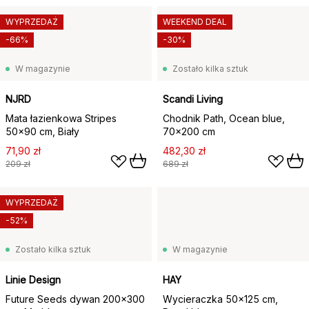
WYPRZEDAŻ
WEEKEND DEAL
-66%
-30%
W magazynie
Zostało kilka sztuk
NJRD
Scandi Living
Mata łazienkowa Stripes
Chodnik Path, Ocean blue,
50x90 cm, Biały
70x200 cm
71,90 zł
482,30 zł
209 zł
689 zł
WYPRZEDAŻ
-52%
Zostało kilka sztuk
W magazynie
Linie Design
HAY
Future Seeds dywan 200x300
Wycieraczka 50x125 cm,