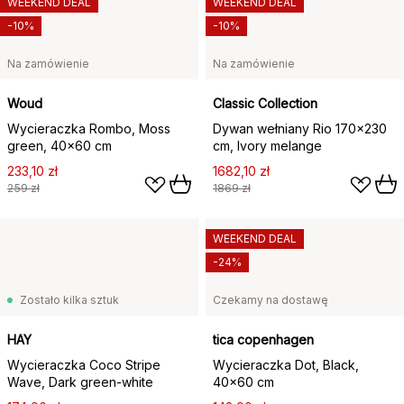
WEEKEND DEAL
WEEKEND DEAL
-10%
-10%
Na zamówienie
Na zamówienie
Woud
Classic Collection
Wycieraczka Rombo, Moss
Dywan wełniany Rio 170x230
green, 40x60 cm
cm, Ivory melange
233,10 zł
1682,10 zł
259 zł
1869 zł
WEEKEND DEAL
-24%
Zostało kilka sztuk
Czekamy na dostawę
HAY
tica copenhagen
Wycieraczka Coco Stripe
Wycieraczka Dot, Black,
Wave, Dark green-white
40x60 cm