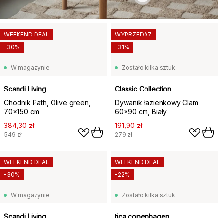
WEEKEND DEAL
WYPRZEDAŻ
-30%
-31%
W magazynie
Zostało kilka sztuk
Scandi Living
Classic Collection
Chodnik Path, Olive green,
Dywanik łazienkowy Clam
70x150 cm
60x90 cm, Biały
384,30 zł
191,90 zł
549 zł
279 zł
WEEKEND DEAL
WEEKEND DEAL
-30%
-22%
W magazynie
Zostało kilka sztuk
Scandi Living
tica copenhagen