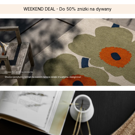
WEEKEND DEAL - Do 50% zniżki na dywany
DYWANY DO UŻYTKU NA ZEWNĄTRZ
Stwórz przytulny klimat na swoim tarasie dzięki trwałemu designowi