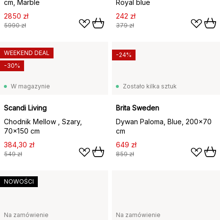
cm, Marble
Royal blue
2850 zł
242 zł
5990 zł
379 zł
WEEKEND DEAL
-24%
-30%
W magazynie
Zostało kilka sztuk
Scandi Living
Brita Sweden
Chodnik Mellow , Szary,
Dywan Paloma, Blue, 200x70
70x150 cm
cm
384,30 zł
649 zł
549 zł
859 zł
NOWOŚCI
Na zamówienie
Na zamówienie