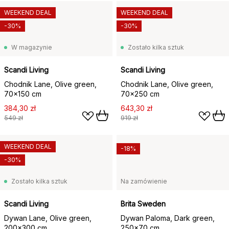
WEEKEND DEAL
WEEKEND DEAL
-30%
-30%
W magazynie
Zostało kilka sztuk
Scandi Living
Scandi Living
Chodnik Lane, Olive green,
Chodnik Lane, Olive green,
70x150 cm
70x250 cm
384,30 zł
643,30 zł
549 zł
919 zł
WEEKEND DEAL
-18%
-30%
Zostało kilka sztuk
Na zamówienie
Scandi Living
Brita Sweden
Dywan Lane, Olive green,
Dywan Paloma, Dark green,
200x300 cm
250x70 cm