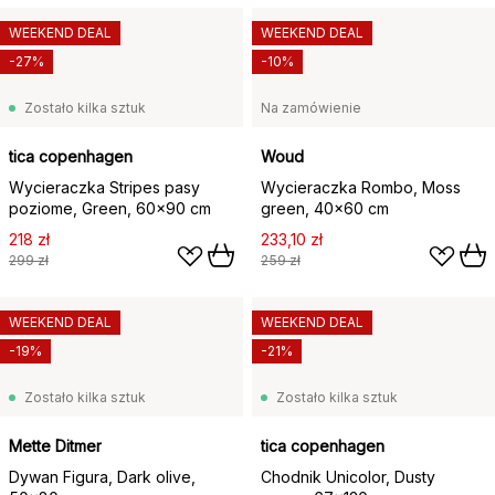
WEEKEND DEAL
WEEKEND DEAL
-27%
-10%
Zostało kilka sztuk
Na zamówienie
tica copenhagen
Woud
Wycieraczka Stripes pasy
Wycieraczka Rombo, Moss
poziome, Green, 60x90 cm
green, 40x60 cm
218 zł
233,10 zł
299 zł
259 zł
WEEKEND DEAL
WEEKEND DEAL
-19%
-21%
Zostało kilka sztuk
Zostało kilka sztuk
Mette Ditmer
tica copenhagen
Dywan Figura, Dark olive,
Chodnik Unicolor, Dusty