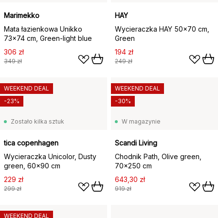
Marimekko
HAY
Mata łazienkowa Unikko
Wycieraczka HAY 50x70 cm,
73x74 cm, Green-light blue
Green
306 zł
194 zł
349 zł
249 zł
WEEKEND DEAL
WEEKEND DEAL
-23%
-30%
Zostało kilka sztuk
W magazynie
tica copenhagen
Scandi Living
Wycieraczka Unicolor, Dusty
Chodnik Path, Olive green,
green, 60x90 cm
70x250 cm
229 zł
643,30 zł
299 zł
919 zł
WEEKEND DEAL