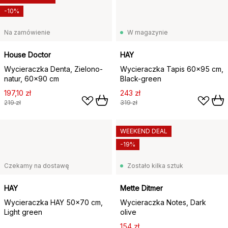
-10%
Na zamówienie
W magazynie
House Doctor
HAY
Wycieraczka Denta, Zielono-
Wycieraczka Tapis 60x95 cm,
natur, 60x90 cm
Black-green
197,10 zł
243 zł
219 zł
319 zł
WEEKEND DEAL
-19%
Czekamy na dostawę
Zostało kilka sztuk
HAY
Mette Ditmer
Wycieraczka HAY 50x70 cm,
Wycieraczka Notes, Dark
Light green
olive
154 zł