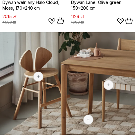
Dywan wełniany Halo Cloud,
Dywan Lane, Olive green,
Moss, 170x240 cm
150x200 cm
2015 zł
1129 zł
4590 zł
1699 zł
1429 zł
1099 zł
1029 zł