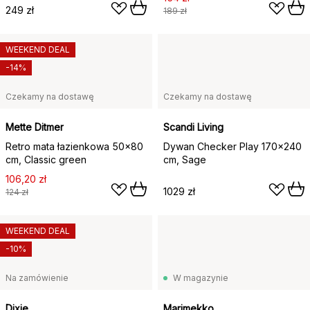
249 zł
189 zł
WEEKEND DEAL
-14%
Czekamy na dostawę
Czekamy na dostawę
Mette Ditmer
Scandi Living
Retro mata łazienkowa 50x80
Dywan Checker Play 170x240
cm, Classic green
cm, Sage
106,20 zł
1029 zł
124 zł
WEEKEND DEAL
-10%
Na zamówienie
W magazynie
Dixie
Marimekko