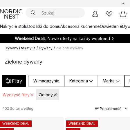
Nakrycie stołu
Dodatki do domu
Akcesoria kuchenne
Oświetlenie
Dywa
Weekend Deals:
Nowe oferty na każdy weekend
Dywany i tekstylia
/
Dywany
/
Zielone dywany
Zielone dywany
Filtry
W magazynie
Kategoria
Marka
Wyczyść filtry
Zielony
402
Sortuj według
Popularność
WEEKEND DEAL
WEEKEND DEAL