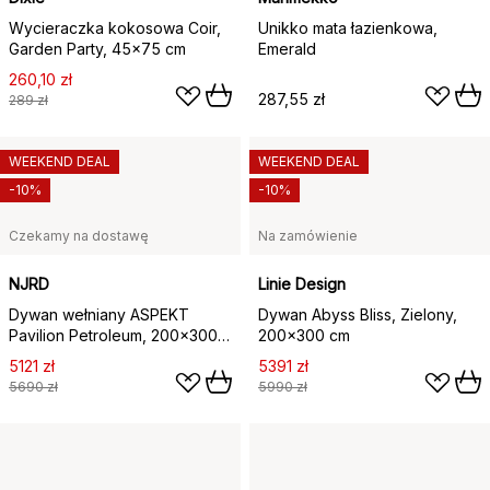
Wycieraczka kokosowa Coir,
Unikko mata łazienkowa,
Garden Party, 45x75 cm
Emerald
260,10 zł
287,55 zł
289 zł
WEEKEND DEAL
WEEKEND DEAL
-10%
-10%
Czekamy na dostawę
Na zamówienie
NJRD
Linie Design
Dywan wełniany ASPEKT
Dywan Abyss Bliss, Zielony,
Pavilion Petroleum, 200x300
200x300 cm
cm
5121 zł
5391 zł
5690 zł
5990 zł