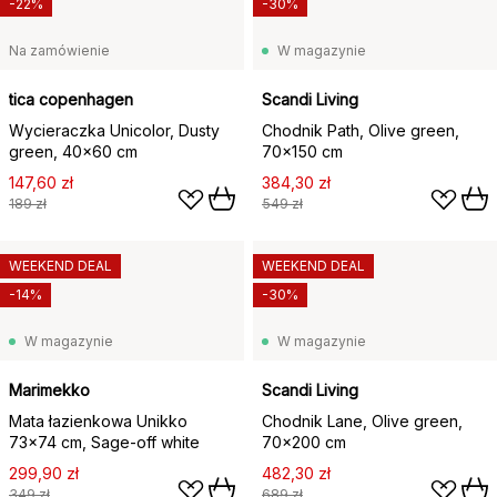
-22%
-30%
Na zamówienie
W magazynie
tica copenhagen
Scandi Living
Wycieraczka Unicolor, Dusty
Chodnik Path, Olive green,
green, 40x60 cm
70x150 cm
147,60 zł
384,30 zł
189 zł
549 zł
WEEKEND DEAL
WEEKEND DEAL
-14%
-30%
W magazynie
W magazynie
Marimekko
Scandi Living
Mata łazienkowa Unikko
Chodnik Lane, Olive green,
73x74 cm, Sage-off white
70x200 cm
299,90 zł
482,30 zł
349 zł
689 zł