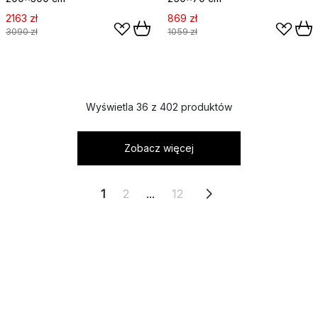
2163 zł
869 zł
3090 zł
1059 zł
Wyświetla 36 z 402 produktów
Zobacz więcej
1
2
...
12