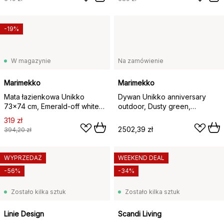
-19%
W magazynie
Na zamówienie
Marimekko
Marimekko
Mata łazienkowa Unikko
Dywan Unikko anniversary
73x74 cm, Emerald-off white-
outdoor, Dusty green,
mole
160x230 cm
319 zł
2502,39 zł
394,20 zł
WYPRZEDAŻ
WEEKEND DEAL
-56%
-34%
Zostało kilka sztuk
Zostało kilka sztuk
Linie Design
Scandi Living