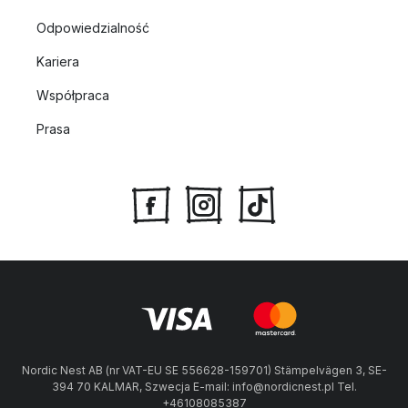
Odpowiedzialność
Kariera
Współpraca
Prasa
Nordic Nest AB (nr VAT-EU SE 556628-159701) Stämpelvägen 3, SE-
394 70 KALMAR, Szwecja E-mail: info@nordicnest.pl Tel.
+46108085387