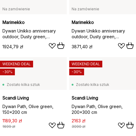
Na zamówienie
Na zamówienie
Marimekko
Marimekko
Dywan Unikko anniversary
Dywan Unikko anniversary
outdoor, Dusty green,
outdoor, Dusty green,
140x200 cm
200x280 cm
1924,79 zł
3871,40 zł
WEEKEND DEAL
WEEKEND DEAL
-30%
-30%
Zostało kilka sztuk
Zostało kilka sztuk
Scandi Living
Scandi Living
Dywan Path, Olive green,
Dywan Path, Olive green,
150x200 cm
200x300 cm
1189,30 zł
2163 zł
1699 zł
3090 zł