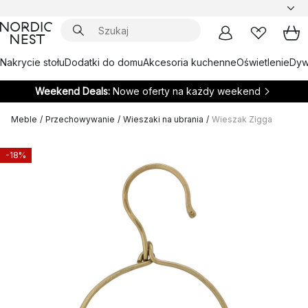
Nakrycie stołu
Dodatki do domu
Akcesoria kuchenne
Oświetlenie
Dywa
Weekend Deals:
Nowe oferty na każdy weekend
Meble
/
Przechowywanie
/
Wieszaki na ubrania
/
Wieszak Zigga
-18%