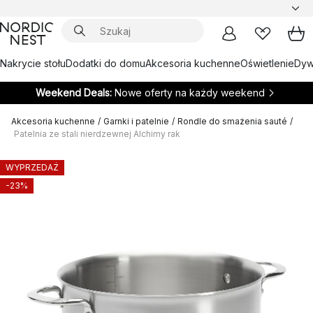
Nakrycie stołu
Dodatki do domu
Akcesoria kuchenne
Oświetlenie
Dywa
Weekend Deals:
Nowe oferty na każdy weekend
Akcesoria kuchenne
/
Garnki i patelnie
/
Rondle do smażenia sauté
/
Patelnia ze stali nierdzewnej Alchimy rak
WYPRZEDAŻ
-23%