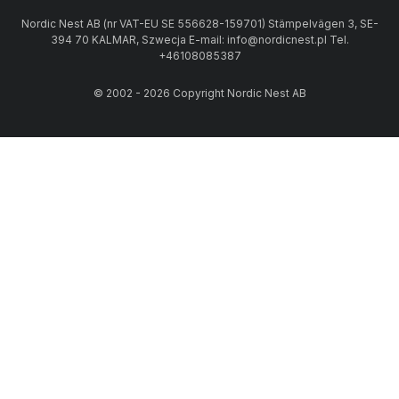
Nordic Nest AB (nr VAT-EU SE 556628-159701) Stämpelvägen 3, SE-
394 70 KALMAR, Szwecja E-mail: info@nordicnest.pl Tel.
+46108085387
© 2002 - 2026 Copyright Nordic Nest AB