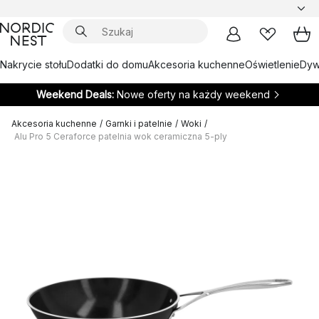
Nakrycie stołu
Dodatki do domu
Akcesoria kuchenne
Oświetlenie
Dywa
Weekend Deals:
Nowe oferty na każdy weekend
Akcesoria kuchenne
/
Garnki i patelnie
/
Woki
/
Alu Pro 5 Ceraforce patelnia wok ceramiczna 5-ply