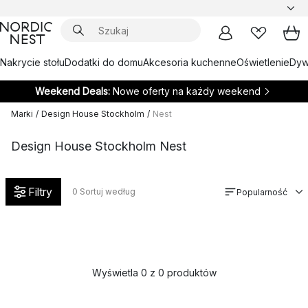
Nakrycie stołu
Dodatki do domu
Akcesoria kuchenne
Oświetlenie
Dywa
Weekend Deals:
Nowe oferty na każdy weekend
Marki
/
Design House Stockholm
/
Nest
Design House Stockholm Nest
Filtry
0
Sortuj według
Popularność
Wyświetla 0 z 0 produktów