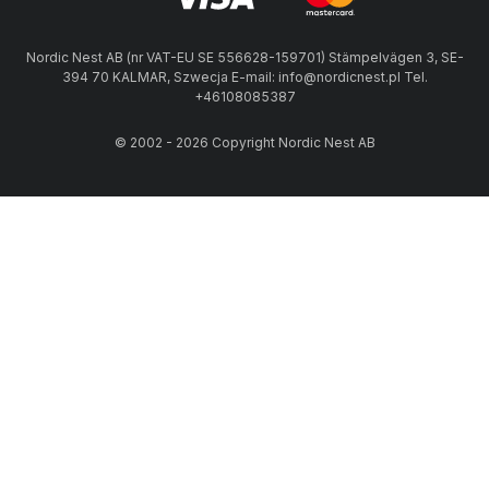
Nordic Nest AB (nr VAT-EU SE 556628-159701) Stämpelvägen 3, SE-
394 70 KALMAR, Szwecja E-mail: info@nordicnest.pl Tel.
+46108085387
© 2002 - 2026 Copyright Nordic Nest AB