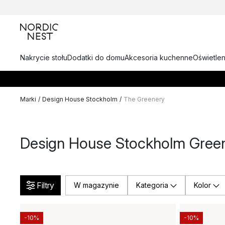
Nakrycie stołu
Dodatki do domu
Akcesoria kuchenne
Oświetlen
Marki
/
Design House Stockholm
/
The Greenery
Design House Stockholm Gree
Filtry
W magazynie
Kategoria
Kolor
-10%
-10%