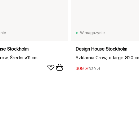
nie
W magazynie
use Stockholm
Design House Stockholm
row, Średni ø11 cm
Szklarnia Grow, x-large Ø20 c
309 zł
339 zł