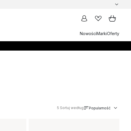
Nowości
Marki
Oferty
5
Sortuj według
Popularność