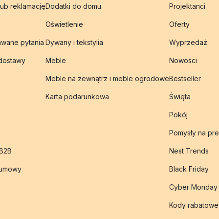
lub reklamację
Dodatki do domu
Projektanci
Oświetlenie
Oferty
awane pytania
Dywany i tekstylia
Wyprzedaż
 dostawy
Meble
Nowości
Meble na zewnątrz i meble ogrodowe
Bestseller
Karta podarunkowa
Święta
Pokój
Pomysły na pre
 B2B
Nest Trends
 umowy
Black Friday
Cyber Monday
Kody rabatowe