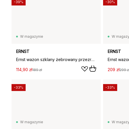
-39%
-30%
W magazynie
W magazy
ERNST
ERNST
Ernst wazon szklany żebrowany przezroczysty, Ø19,5 cm x h20 cm
Ernst wazon
114,90 zł
209 zł
189 zł
299 z
-33%
-33%
W magazynie
W magazy