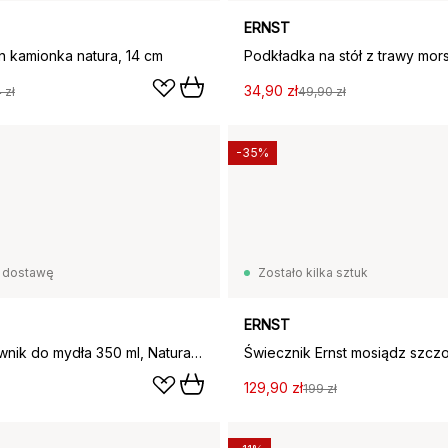
ERNST
n kamionka natura, 14 cm
34,90 zł
 zł
49,90 zł
-35%
 dostawę
Zostało kilka sztuk
ERNST
Ernst dozownik do mydła 350 ml, Naturalny biały
129,90 zł
199 zł