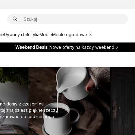
ie
Dywany i tekstylia
Meble
Meble ogrodowe %
Weekend Deals:
Nowe oferty na każdy weekend
emne domy z czasem na
taj znajdziesz piękne rzeczy
się zarówno do codziennego