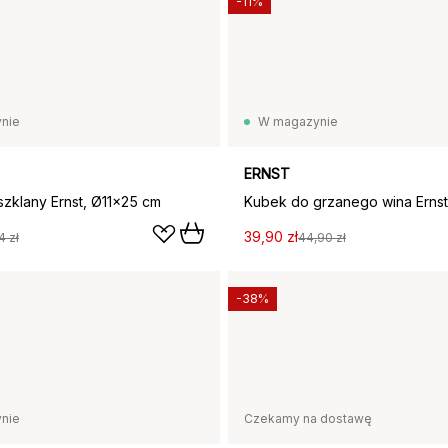
-11%
nie
W magazynie
ERNST
szklany Ernst, Ø11x25 cm
39,90 zł
4 zł
44,90 zł
-38%
nie
Czekamy na dostawę