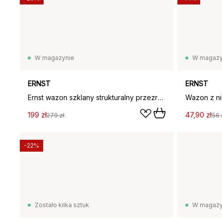
W magazynie
W magazy
ERNST
ERNST
Ernst wazon szklany strukturalny przezroczysty, Ø29x30 cm
199 zł
47,90 zł
279 zł
56 
-22%
Zostało kilka sztuk
W magazy