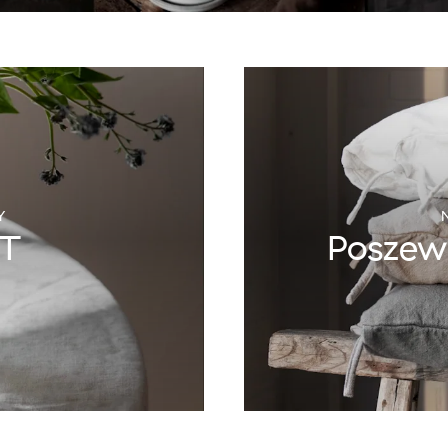
Y
ST
Poszewk