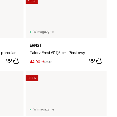
-14%
W magazynie
ERNST
Kubek do grzanego wina Ernst porcelana 7,5 cm, Piaskowy
Talerz Ernst Ø17,5 cm, Piaskowy
44,90 zł
52 zł
-37%
W magazynie