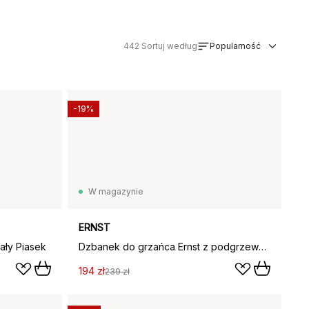
442
Sortuj według
Popularność
-19%
W magazynie
ERNST
ały Piasek
Dzbanek do grzańca Ernst z podgrzewaczem, Zielony
194 zł
239 zł