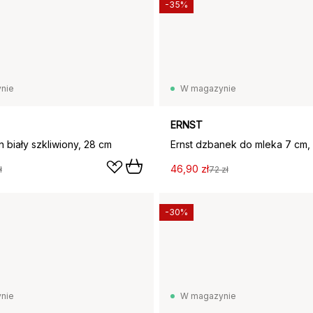
-35%
nie
W magazynie
ERNST
 biały szkliwiony, 28 cm
Ernst dzbanek do mleka 7 cm, 
46,90 zł
ł
72 zł
-30%
nie
W magazynie