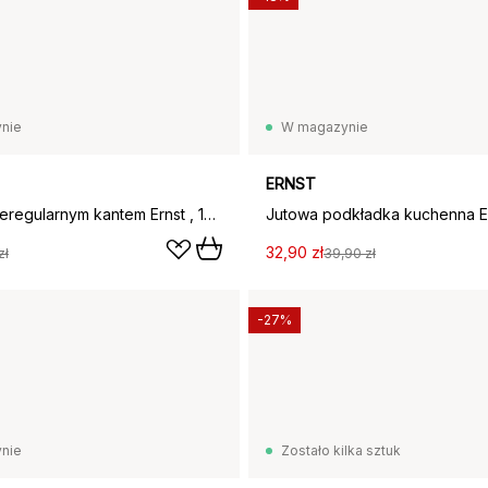
nie
W magazynie
ERNST
Wazon z nieregularnym kantem Ernst , 10 cm
32,90 zł
zł
39,90 zł
-27%
nie
Zostało kilka sztuk