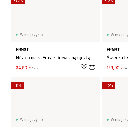
-33%
-10%
W magazynie
W magazy
ERNST
ERNST
Nóż do masła Ernst z drewnianą rączką, czarny
Świecznik 
34,90 zł
129,90 zł
52 zł
14
-11%
-15%
W magazynie
W magazy