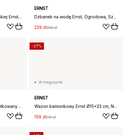
ERNST
Podkładka na stół z trawy morskiej Ernst Ø33 cm, Natura
Dzbanek na wodę Ernst, Ogrodowa, Szałwia, 9 L
229 zł
299 zł
-27%
W magazynie
ERNST
Świecznik Ernst mosiądz szczotkowany Ø9,2 cm, 7 cm
Wazon kamionkowy Ernst Ø15x23 cm, Naturalna biel
159 zł
219 zł