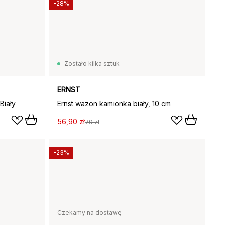
-28%
Zostało kilka sztuk
ERNST
Biały
Ernst wazon kamionka biały, 10 cm
56,90 zł
79 zł
-23%
Czekamy na dostawę