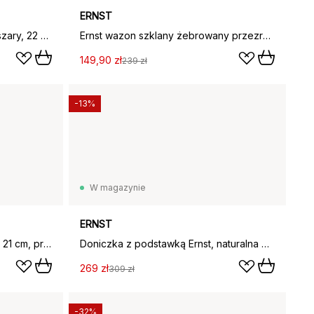
ERNST
Ernst wazon kamionka ciemnoszary, 22 cm
Ernst wazon szklany żebrowany przezroczysty, Ø19,5 cm x h28 cm
149,90 zł
239 zł
-13%
W magazynie
ERNST
Wazon szklany Ernst H22 cm Ø 21 cm, przezroczysty
Doniczka z podstawką Ernst, naturalna biel, Wysokość 28 cm Ø26 cm
269 zł
309 zł
-32%