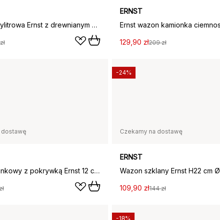
ERNST
Miarka decylitrowa Ernst z drewnianym uchwytem, Ciemnobrązowy
129,90 zł
zł
209 zł
-24%
 dostawę
Czekamy na dostawę
ERNST
Słoik kamionkowy z pokrywką Ernst 12 cm, Naturalna biel
109,90 zł
zł
144 zł
-18%