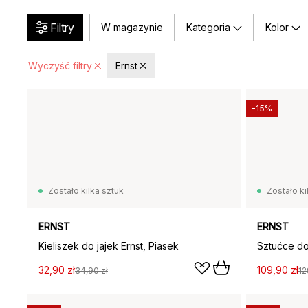
Filtry
W magazynie
Kategoria
Kolor
Wyczyść filtry
Ernst
-15%
Zostało kilka sztuk
Zostało ki
ERNST
ERNST
Kieliszek do jajek Ernst, Piasek
32,90 zł
109,90 zł
34,90 zł
12