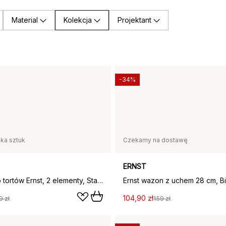
Material
Kolekcja
Projektant
-34%
lka sztuk
Czekamy na dostawę
ERNST
Sztućce do tortów Ernst, 2 elementy, Stal nierdzewna
Ernst wazon z uchem 28 cm, Bi
104,90 zł
9 zł
159 zł