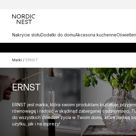
Nakrycie stołu
Dodatki do domu
Akcesoria kuchenne
Oświetlen
Marki
/
ERNST
ERNST
ERNST jest marka, która swoimi produktami kształtuje przyj
równowagę i radość w skądinąd zabieganej codzienności. Tu
do wszystkich dziedzin życia w Twoim domu, które nadają 
użytku, jak i na imprezy!