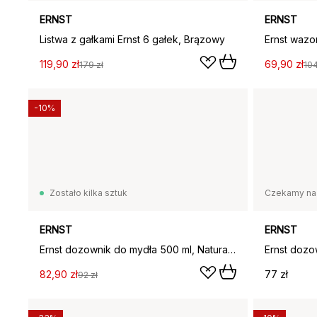
ERNST
ERNST
Listwa z gałkami Ernst 6 gałek, Brązowy
Ernst wazo
119,90 zł
69,90 zł
179 zł
104
-10%
Zostało kilka sztuk
Czekamy na
ERNST
ERNST
Ernst dozownik do mydła 500 ml, Naturalny biały
82,90 zł
77 zł
92 zł