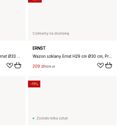
Czekamy na dostawę
ERNST
Jutowa podkładka kuchenna Ernst Ø33 cm, Ciemnobrązowy
Wazon szklany Ernst H29 cm Ø30 cm, Przezroczysty
209 zł
309 zł
-11%
Zostało kilka sztuk