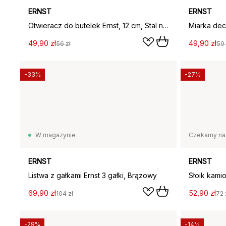
ERNST
ERNST
Otwieracz do butelek Ernst, 12 cm, Stal nierdzewna
49,90 zł
49,90 zł
56 zł
59 
-33%
-27%
W magazynie
Czekamy na
ERNST
ERNST
Listwa z gałkami Ernst 3 gałki, Brązowy
69,90 zł
52,90 zł
104 zł
72 
-29%
-14%