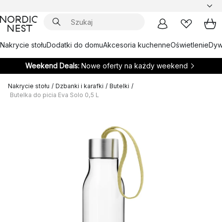
Nakrycie stołu
Dodatki do domu
Akcesoria kuchenne
Oświetlenie
Dywa
Weekend Deals:
Nowe oferty na każdy weekend
Nakrycie stołu
/
Dzbanki i karafki
/
Butelki
/
Butelka do picia Eva Solo 0,5 L