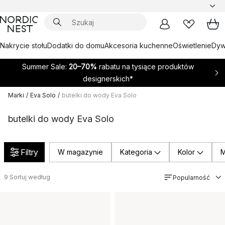
Nakrycie stołu
Dodatki do domu
Akcesoria kuchenne
Oświetlenie
Dywa
Summer Sale:
20–70%
rabatu na tysiące produktów
designerskich*
Marki
/
Eva Solo
/
butelki do wody Eva Solo
butelki do wody Eva Solo
Filtry
W magazynie
Kategoria
Kolor
M
9
Sortuj według
Popularność