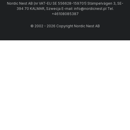
Nordic Nest AB (nr VAT-EU SE 556628-159701) Stämpelvägen 3, SE-
394 70 KALMAR, Szwecja E-mail: info@nordicnest.pl Tel.
+46108085387
© 2002 - 2026 Copyright Nordic Nest AB