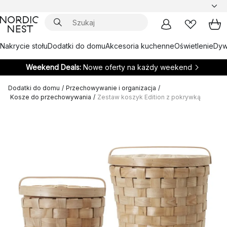
Nakrycie stołu
Dodatki do domu
Akcesoria kuchenne
Oświetlenie
Dywa
Weekend Deals:
Nowe oferty na każdy weekend
Dodatki do domu
/
Przechowywanie i organizacja
/
Kosze do przechowywania
/
Zestaw koszyk Edition z pokrywką