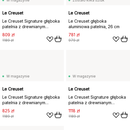
W magazynie
Zostało kilka sztuk
Le Creuset
Le Creuset
Le Creuset Signature głęboka
Le Creuset głęboka
patelnia z drewnianym
aluminiowa patelnia, 26 cm
uchwytem 28 cm, Matte Black
809 zł
781 zł
1189 zł
979 zł
W magazynie
W magazynie
Le Creuset
Le Creuset
Le Creuset Signature głęboka
Le Creuset Signature głęboka
patelnia z drewnianym
patelnia z drewnianym
uchwytem 28 cm, Cerise
uchwytem 28 cm, Flame
825 zł
1118 zł
1189 zł
1189 zł