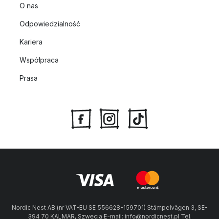
O nas
Odpowiedzialność
Kariera
Współpraca
Prasa
Nordic Nest AB (nr VAT-EU SE 556628-159701) Stämpelvägen 3, SE-
394 70 KALMAR, Szwecja E-mail: info@nordicnest.pl Tel.