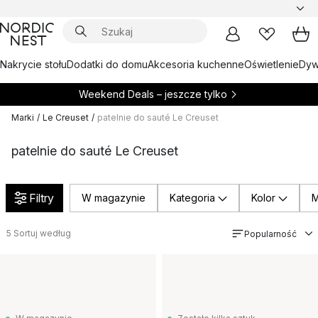
Nakrycie stołu
Dodatki do domu
Akcesoria kuchenne
Oświetlenie
Dywa
Weekend Deals – jeszcze tylko
Marki
/
Le Creuset
/
patelnie do sauté Le Creuset
patelnie do sauté Le Creuset
Filtry
W magazynie
Kategoria
Kolor
M
5
Sortuj według
Popularność