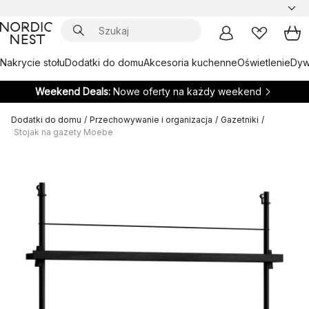
Nakrycie stołu
Dodatki do domu
Akcesoria kuchenne
Oświetlenie
Dywa
Weekend Deals:
Nowe oferty na każdy weekend
Dodatki do domu
/
Przechowywanie i organizacja
/
Gazetniki
/
Stojak na gazety Moebe