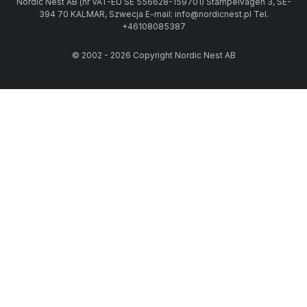
Nordic Nest AB (nr VAT-EU SE 556628-159701) Stämpelvägen 3, SE-
394 70 KALMAR, Szwecja E-mail: info@nordicnest.pl Tel.
+46108085387
© 2002 - 2026 Copyright Nordic Nest AB