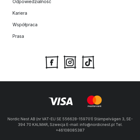
Odpowiedzialność
Kariera
Współpraca
Prasa
Nordic Nest AB (nr VAT-EU SE 556628-159701) Stämpelvägen 3, SE-
394 70 KALMAR, Szwecja E-mail: info@nordicnest.pl Tel.
+46108085387