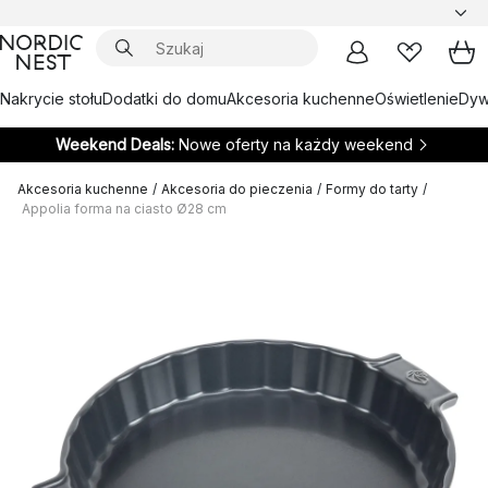
Nakrycie stołu
Dodatki do domu
Akcesoria kuchenne
Oświetlenie
Dywa
Weekend Deals:
Nowe oferty na każdy weekend
Akcesoria kuchenne
/
Akcesoria do pieczenia
/
Formy do tarty
/
Appolia forma na ciasto Ø28 cm