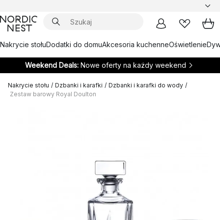
Nakrycie stołu
Dodatki do domu
Akcesoria kuchenne
Oświetlenie
Dywa
Weekend Deals:
Nowe oferty na każdy weekend
Nakrycie stołu
/
Dzbanki i karafki
/
Dzbanki i karafki do wody
/
Zestaw barowy Royal Doulton