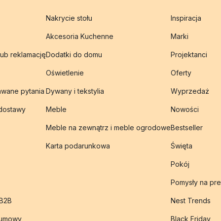
Nakrycie stołu
Inspiracja
Akcesoria Kuchenne
Marki
lub reklamację
Dodatki do domu
Projektanci
Oświetlenie
Oferty
awane pytania
Dywany i tekstylia
Wyprzedaż
 dostawy
Meble
Nowości
Meble na zewnątrz i meble ogrodowe
Bestseller
Karta podarunkowa
Święta
Pokój
Pomysły na pre
 B2B
Nest Trends
 umowy
Black Friday