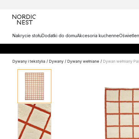
Nakrycie stołu
Dodatki do domu
Akcesoria kuchenne
Oświetlen
Dywany i tekstylia
/
Dywany
/
Dywany wełniane
/
Dywan wełniany Past