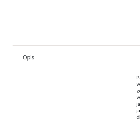
Opis
P
w
z
w
j
j
d