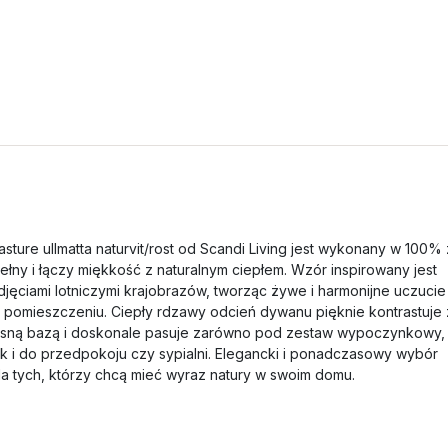
asture ullmatta naturvit/rost od Scandi Living jest wykonany w 100% 
ełny i łączy miękkość z naturalnym ciepłem. Wzór inspirowany jest
djęciami lotniczymi krajobrazów, tworząc żywe i harmonijne uczucie
 pomieszczeniu. Ciepły rdzawy odcień dywanu pięknie kontrastuje 
asną bazą i doskonale pasuje zarówno pod zestaw wypoczynkowy,
ak i do przedpokoju czy sypialni. Elegancki i ponadczasowy wybór
la tych, którzy chcą mieć wyraz natury w swoim domu.