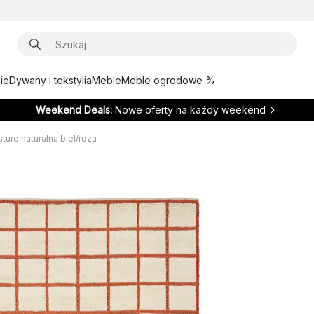
ie
Dywany i tekstylia
Meble
Meble ogrodowe %
Weekend Deals:
Nowe oferty na każdy weekend
ure naturalna biel/rdza