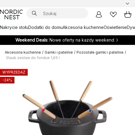
Nakrycie stołu
Dodatki do domu
Akcesoria kuchenne
Oświetlenie
Dywa
Weekend Deals:
Nowe oferty na każdy weekend
Akcesoria kuchenne
/
Garnki i patelnie
/
Pozostałe garnki i patelnie
/
Staub zestaw do fondue 1,65 l
WYPRZEDAŻ
-24%