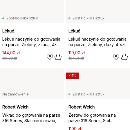
Zostało kilka sztuk
Zostało kilka sztuk
Lékué
Lékué
Lékué naczynie do gotowania
Lékué naczynie do gotowania
na parze, Zielony, z tacą, 4-
na parze, Zielony, duży, 4‑szt.
szt.
144,90 zł
119,90 zł
161,89 zł
134,05 zł
-11%
Na zamówienie
Zostało kilka sztuk
Robert Welch
Robert Welch
Wkład do gotowania na parze
Zestaw do gotowania na
316 Series, Stal nierdzewna, 18
parze 316 Series, Stal
cm
nierdzewna, 2 części
1199 zł