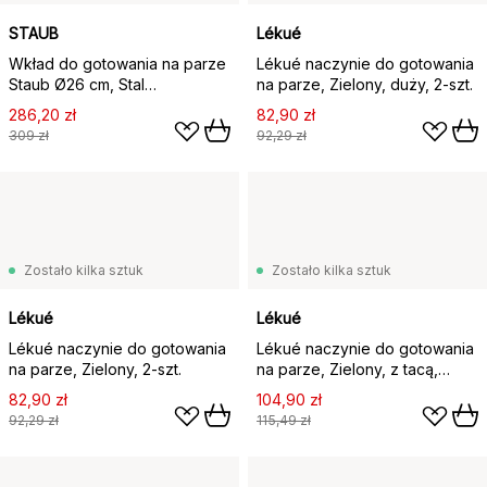
STAUB
Lékué
Wkład do gotowania na parze
Lékué naczynie do gotowania
Staub Ø26 cm, Stal
na parze, Zielony, duży, 2‑szt.
nierdzewna
286,20 zł
82,90 zł
309 zł
92,29 zł
Zostało kilka sztuk
Zostało kilka sztuk
Lékué
Lékué
Lékué naczynie do gotowania
Lékué naczynie do gotowania
na parze, Zielony, 2‑szt.
na parze, Zielony, z tacą,
2‑szt.
82,90 zł
104,90 zł
92,29 zł
115,49 zł