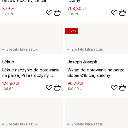
beżowo-czarny, 28 cm
czarny
879 zł
708,80 zł
979 zł
889 zł
-17%
Zostało kilka sztuk
Zostało kilka sztuk
Lékué
Joseph Joseph
Lékué naczynie do gotowania
Wkład do gotowania na parze
na parze, Przezroczysty,
Bloom Ø16 cm, Zielony
szkło, 2‑szt.
124,90 zł
90,70 zł
138,69 zł
109,90 zł
Zostało kilka sztuk
Zostało kilka sztuk