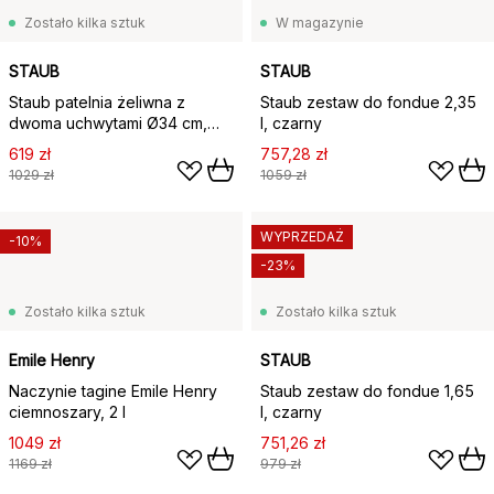
Zostało kilka sztuk
W magazynie
STAUB
STAUB
Staub patelnia żeliwna z
Staub zestaw do fondue 2,35
dwoma uchwytami Ø34 cm,
l, czarny
Czarny
619 zł
757,28 zł
1029 zł
1059 zł
WYPRZEDAŻ
-10%
-23%
Zostało kilka sztuk
Zostało kilka sztuk
Emile Henry
STAUB
Naczynie tagine Emile Henry
Staub zestaw do fondue 1,65
ciemnoszary, 2 l
l, czarny
1049 zł
751,26 zł
1169 zł
979 zł