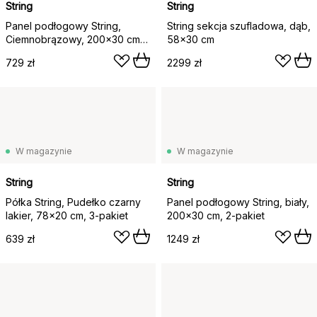
String
String
Panel podłogowy String,
String sekcja szufladowa, dąb,
Ciemnobrązowy, 200x30 cm, 1
58x30 cm
szt.
729 zł
2299 zł
W magazynie
W magazynie
String
String
Półka String, Pudełko czarny
Panel podłogowy String, biały,
lakier, 78x20 cm, 3-pakiet
200x30 cm, 2-pakiet
639 zł
1249 zł