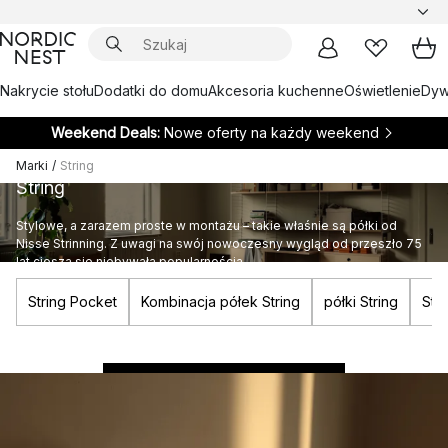
Nakrycie stołu
Dodatki do domu
Akcesoria kuchenne
Oświetlenie
Dywa
Weekend Deals:
Nowe oferty na każdy weekend
Marki
/
String
String
Stylowe, a zarazem proste w montażu – takie właśnie są półki od
Nisse Strinning. Z uwagi na swój nowoczesny wygląd od przeszło 75
lat cieszą się niebywałą popularnością.
String Pocket
Kombinacja półek String
półki String
Stri
Zbuduj swój własny system przechowywania String
ZACZNIJ PROJEKTOWAĆ