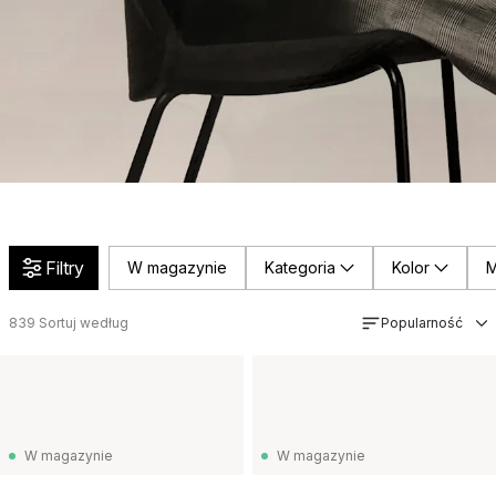
Filtry
W magazynie
Kategoria
Kolor
M
839
Sortuj według
Popularność
W magazynie
W magazynie