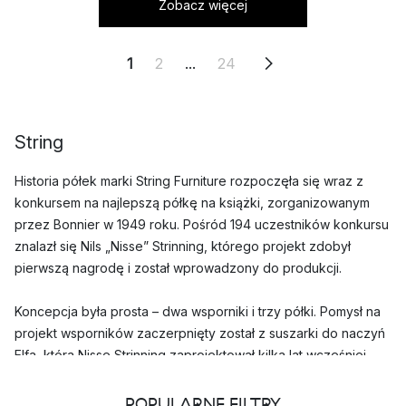
Zobacz więcej
1
2
...
24
String
Historia półek marki String Furniture rozpoczęła się wraz z
konkursem na najlepszą półkę na książki, zorganizowanym
przez Bonnier w 1949 roku. Pośród 194 uczestników konkursu
znalazł się Nils „Nisse” Strinning, którego projekt zdobył
pierwszą nagrodę i został wprowadzony do produkcji.
Koncepcja była prosta – dwa wsporniki i trzy półki. Pomysł na
projekt wsporników zaczerpnięty został z suszarki do naczyń
Elfa, którą Nisse Strinning zaprojektował kilka lat wcześniej.
Mimo, że półka została zaprojektowana w latach 40-tych XX
POPULARNE FILTRY