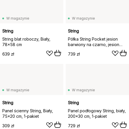
W magazynie
W magazynie
String
String
String blat roboczy, Biały,
Półka String Pocket jesion
78x58 cm
barwiony na czarno, jesion
barwiony na czarno
639 zł
739 zł
W magazynie
W magazynie
String
String
Panel ścienny String, Biały,
Panel podłogowy String, biały,
75x20 cm, 1-pakiet
200x30 cm, 1-pakiet
309 zł
729 zł