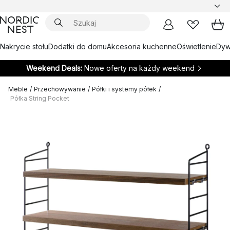
Nakrycie stołu
Dodatki do domu
Akcesoria kuchenne
Oświetlenie
Dywa
Weekend Deals:
Nowe oferty na każdy weekend
Meble
/
Przechowywanie
/
Półki i systemy półek
/
Półka String Pocket