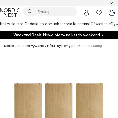
Nakrycie stołu
Dodatki do domu
Akcesoria kuchenne
Oświetlenie
Dywa
Weekend Deals:
Nowe oferty na każdy weekend
Meble
/
Przechowywanie
/
Półki i systemy półek
/
Półka String