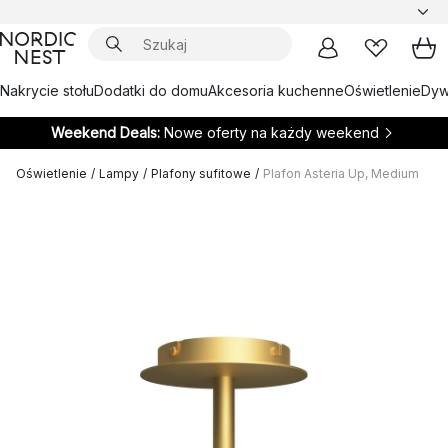
Nakrycie stołu
Dodatki do domu
Akcesoria kuchenne
Oświetlenie
Dywa
Weekend Deals:
Nowe oferty na każdy weekend
Oświetlenie
/
Lampy
/
Plafony sufitowe
/
Plafon Asteria Up, Medium