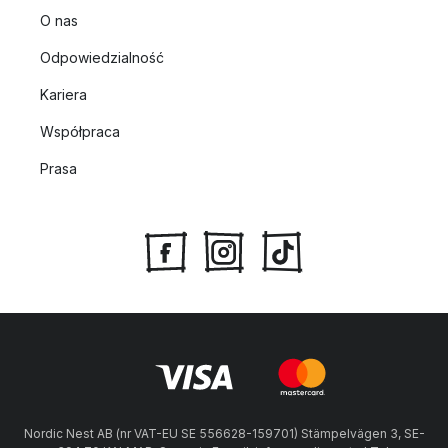
O nas
Odpowiedzialność
Kariera
Współpraca
Prasa
Nordic Nest AB (nr VAT-EU SE 556628-159701) Stämpelvägen 3, SE-