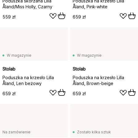
Poduszka skórzana Lilla
Poduszka na krzesło Lilla
Åland/Miss Holly, Czarny
Åland, Pink-white
559 zł
659 zł
W magazynie
W magazynie
Stolab
Stolab
Poduszka na krzesło Lilla
Poduszka na krzesło Lilla
Åland, Len beżowy
Åland, Brown-beige
659 zł
659 zł
Na zamówienie
Zostało kilka sztuk