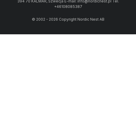
394 70 KALMAR, Szwecja E-mail: info@nordicnest.pl Tel.
+46108085387
© 2002 - 2026 Copyright Nordic Nest AB