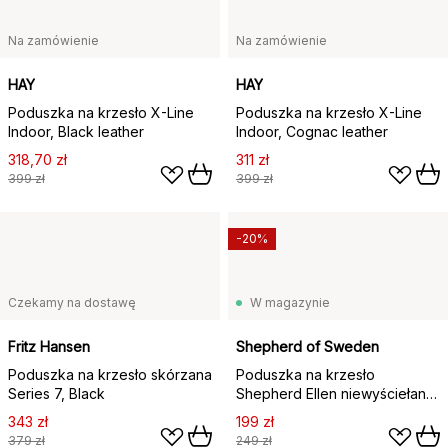
Na zamówienie
Na zamówienie
HAY
HAY
Poduszka na krzesło X-Line
Poduszka na krzesło X-Line
Indoor, Black leather
Indoor, Cognac leather
318,70 zł
311 zł
399 zł
399 zł
-20%
Czekamy na dostawę
W magazynie
Fritz Hansen
Shepherd of Sweden
Poduszka na krzesło skórzana
Poduszka na krzesło
Series 7, Black
Shepherd Ellen niewyściełana
34x36 cm, Creme
343 zł
199 zł
379 zł
249 zł