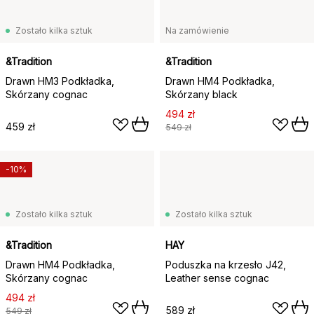
Zostało kilka sztuk
Na zamówienie
&Tradition
&Tradition
Drawn HM3 Podkładka,
Drawn HM4 Podkładka,
Skórzany cognac
Skórzany black
494 zł
459 zł
549 zł
-10%
Zostało kilka sztuk
Zostało kilka sztuk
&Tradition
HAY
Drawn HM4 Podkładka,
Poduszka na krzesło J42,
Skórzany cognac
Leather sense cognac
494 zł
589 zł
549 zł