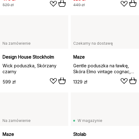
529 zł
449 zł
Na zamówienie
Czekamy na dostawę
Design House Stockholm
Maze
Wick poduszka, Skórzany
Gentle poduszka na ławkę,
czarny
Skóra Elmo vintage cognac,
74,5x2,5x28,5 cm
599 zł
1329 zł
Na zamówienie
W magazynie
Maze
Stolab