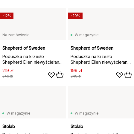
-12%
-20%
Na zamówienie
W magazynie
Shepherd of Sweden
Shepherd of Sweden
Poduszka na krzesło
Poduszka na krzesło
Shepherd Ellen niewyściełana
Shepherd Ellen niewyściełana
34x36 cm, Czarnygrafit
34x36 cm, szarygrafit
219 zł
199 zł
249 zł
249 zł
W magazynie
W magazynie
Stolab
Stolab