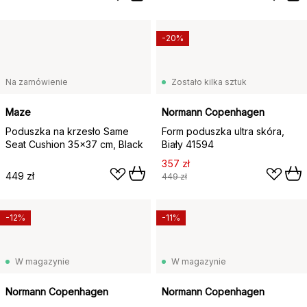
-20%
Na zamówienie
Zostało kilka sztuk
Maze
Normann Copenhagen
Poduszka na krzesło Same
Form poduszka ultra skóra,
Seat Cushion 35x37 cm, Black
Biały 41594
357 zł
449 zł
449 zł
-12%
-11%
W magazynie
W magazynie
Normann Copenhagen
Normann Copenhagen