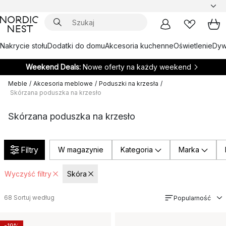
Nakrycie stołu
Dodatki do domu
Akcesoria kuchenne
Oświetlenie
Dywa
Weekend Deals:
Nowe oferty na każdy weekend
Meble
/
Akcesoria meblowe
/
Poduszki na krzesła
/
Skórzana poduszka na krzesło
Skórzana poduszka na krzesło
Filtry
W magazynie
Kategoria
Marka
Wyczyść filtry
Skóra
68
Sortuj według
Popularność
-19%