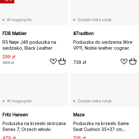
W magazynie
Zostało kilka sztuk
FDB Møbler
&Tradition
R5 Nøje J46 poduszka na
Poduszka do siedzenia Wire
siedzisko, Black Leather
VP11, Noble leather cognac
299 zł
739 zł
369 zł
W magazynie
Zostało kilka sztuk
Fritz Hansen
Maze
Poduszka na krzesło skórzana
Poduszka na krzesło Same
Series 7, Orzech włoski
Seat Cushion 35x37 cm,
Nougat
479 zł
326 zł