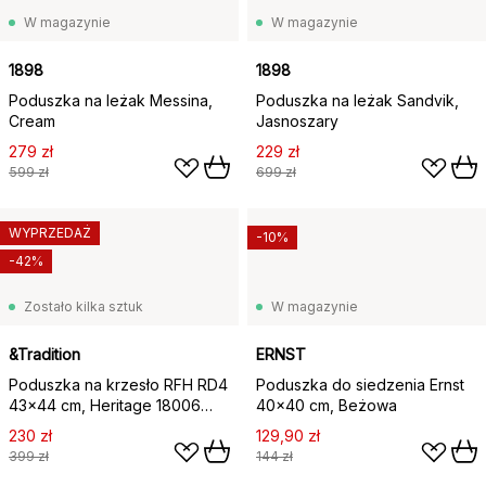
W magazynie
W magazynie
1898
1898
Poduszka na leżak Messina,
Poduszka na leżak Sandvik,
Cream
Jasnoszary
279 zł
229 zł
599 zł
699 zł
WYPRZEDAŻ
-10%
-42%
Zostało kilka sztuk
W magazynie
&Tradition
ERNST
Poduszka na krzesło RFH RD4
Poduszka do siedzenia Ernst
43x44 cm, Heritage 18006
40x40 cm, Beżowa
Papyrus
230 zł
129,90 zł
399 zł
144 zł