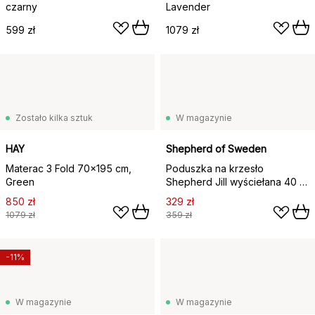
czarny
Lavender
599 zł
1079 zł
Zostało kilka sztuk
W magazynie
HAY
Shepherd of Sweden
Materac 3 Fold 70x195 cm,
Poduszka na krzesło
Green
Shepherd Jill wyściełana 40 x
40 cm, czarny grafit
850 zł
329 zł
1079 zł
359 zł
-11%
W magazynie
W magazynie