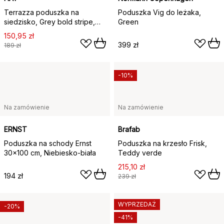
Terrazza poduszka na
Poduszka Vig do leżaka,
siedzisko, Grey bold stripe,
Green
40x40 cm
150,95 zł
399 zł
189 zł
-10%
Na zamówienie
Na zamówienie
ERNST
Brafab
Poduszka na schody Ernst
Poduszka na krzesło Frisk,
30x100 cm, Niebiesko-biała
Teddy verde
215,10 zł
194 zł
239 zł
WYPRZEDAŻ
-20%
-41%