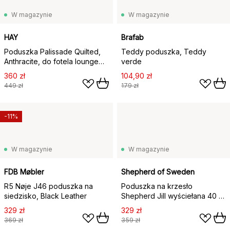
W magazynie
W magazynie
HAY
Brafab
Poduszka Palissade Quilted,
Teddy poduszka, Teddy
Anthracite, do fotela lounge
verde
low
360 zł
104,90 zł
449 zł
179 zł
-11%
W magazynie
W magazynie
FDB Møbler
Shepherd of Sweden
R5 Nøje J46 poduszka na
Poduszka na krzesło
siedzisko, Black Leather
Shepherd Jill wyściełana 40 x
40 cm, creme
329 zł
329 zł
369 zł
359 zł