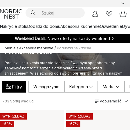
Nakrycie stołu
Dodatki do domu
Akcesoria kuchenne
Oświetlenie
Dywa
Weekend Deals:
Nowe oferty na każdy weekend
Meble
/
Akcesoria meblowe
/
Poduszki na krzesła
Poduszki na krzesła
Poduszki na krzesła oraz siedziska są świetnym sposobem, aby
zapewnić komfort siedzenia oraz ochronić krzesła przed
zniszczeniem. W zależności od swoich preferencji, znajdź w naszym
szerokim asortymencie poduszki idealne dla Twojego wnętrza!
Filtry
W magazynie
Kategoria
Marka
733
Sortuj według
Popularność
WYPRZEDAŻ
WYPRZEDAŻ
-53%
-67%