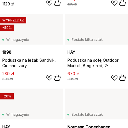
Natté Black
1129 zł
189 zł
WYPRZEDAŻ
-59%
W magazynie
Zostało kilka sztuk
1898
HAY
Poduszka na leżak Sandvik,
Poduszka na sofę Outdoor
Ciemnoszary
Market, Beige-red, 2-
osobowa
289 zł
670 zł
699 zł
839 zł
-20%
W magazynie
Zostało kilka sztuk
HAY
Normann Copenhagen