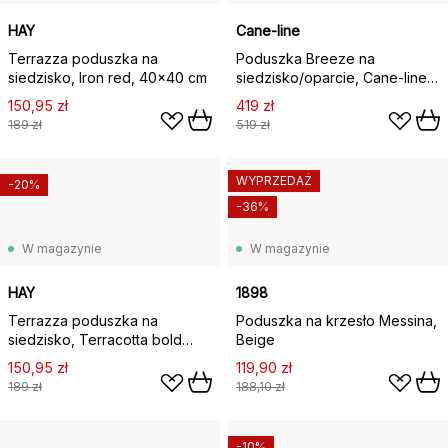
HAY
Cane-line
Terrazza poduszka na
Poduszka Breeze na
siedzisko, Iron red, 40x40 cm
siedzisko/oparcie, Cane-line
Natté Grey
150,95 zł
419 zł
189 zł
519 zł
WYPRZEDAŻ
-20%
-36%
W magazynie
W magazynie
HAY
1898
Terrazza poduszka na
Poduszka na krzesło Messina,
siedzisko, Terracotta bold
Beige
stripe, 40x40 cm
150,95 zł
119,90 zł
189 zł
188,10 zł
-10%