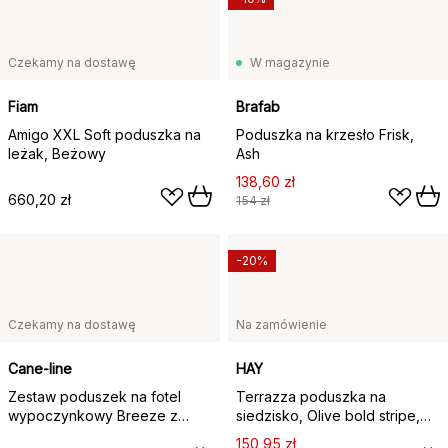
Czekamy na dostawę
W magazynie
Fiam
Brafab
Amigo XXL Soft poduszka na
Poduszka na krzesło Frisk,
leżak, Beżowy
Ash
138,60 zł
660,20 zł
154 zł
-20%
Czekamy na dostawę
Na zamówienie
Cane-line
HAY
Zestaw poduszek na fotel
Terrazza poduszka na
wypoczynkowy Breeze z
siedzisko, Olive bold stripe,
wysokim oparciem, Cane-line
40x40 cm
150,95 zł