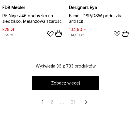
FDB Møbler
Designers Eye
R5 Nøje J46 poduszka na
Eames DSR/DSW poduszka,
siedzisko, Melanżowa szarość
antracit
329 zł
104,90 zł
369 zł
114,90 zł
Wyświetla 36 z 733 produktów
Zobacz więcej
1
2
...
21