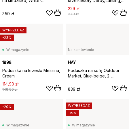
na siedzisko, White-
krzesła/sofy Derby/Lansing,
blueberry-cold blue-dark
Cane-line Natté taupe
229 zł
brown
359 zł
379 zł
WYPRZEDAŻ
-23%
W magazynie
Na zamówienie
1898
HAY
Poduszka na krzesło Messina,
Poduszka na sofę Outdoor
Cream
Market, Blue-beige, 2-
osobowa
114,90 zł
839 zł
149,90 zł
WYPRZEDAŻ
-20%
-19%
W magazynie
W magazynie