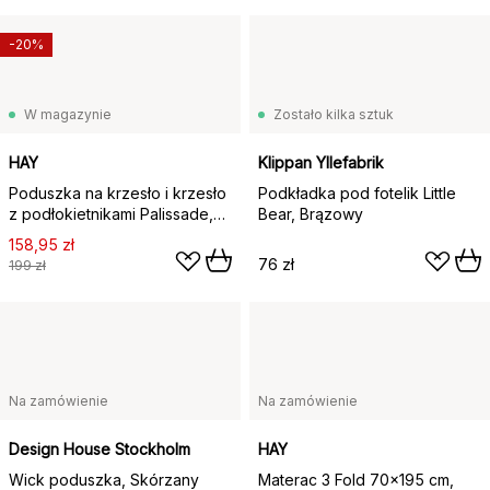
-20%
W magazynie
Zostało kilka sztuk
HAY
Klippan Yllefabrik
Poduszka na krzesło i krzesło
Podkładka pod fotelik Little
z podłokietnikami Palissade,
Bear, Brązowy
Cream white
158,95 zł
76 zł
199 zł
Na zamówienie
Na zamówienie
Design House Stockholm
HAY
Wick poduszka, Skórzany
Materac 3 Fold 70x195 cm,