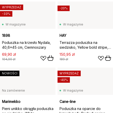
WYPRZEDAŻ
-20%
-33%
W magazynie
W magazynie
1898
HAY
Poduszka na krzesło Nydala,
Terrazza poduszka na
40,6x45 cm, Ciemnoszary
siedzisko, Yellow bold stripe,
40x40 cm
69,90 zł
150,95 zł
104,90 zł
189 zł
NOWOŚCI
WYPRZEDAŻ
-40%
Na zamówienie
W magazynie
Marimekko
Cane-line
Pieni unikko okrągła poduszka
Poduszka na oparcie do