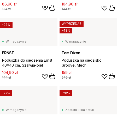
86,90 zł
104,90 zł
124 zł
144 zł
WYPRZEDAŻ
-27%
-43%
W magazynie
W magazynie
ERNST
Tom Dixon
Poduszka do siedzenia Ernst
Poduszka na siedzisko
40x40 cm, Szałwia-biel
Groove, Mech
104,90 zł
159 zł
144 zł
279 zł
-22%
-20%
W magazynie
Zostało kilka sztuk