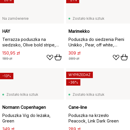
Na zamówienie
Zostało kilka sztuk
HAY
Marimekko
Terrazza poduszka na
Poduszka do siedzenia Pieni
siedzisko, Olive bold stripe,
Unikko , Pear, off white,
40x40 cm
melon, Ø35 cm
150,95 zł
309 zł
189 zł
389 zł
WYPRZEDAŻ
-13%
-36%
Zostało kilka sztuk
Zostało kilka sztuk
Normann Copenhagen
Cane-line
Poduszka Vig do leżaka,
Poduszka na krzesło
Green
Peacock, Link Dark Green
349 zł
289 zł