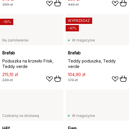
399 zł
449 zł
WYPRZEDAŻ
-10%
-41%
Na zamówienie
W magazynie
Brafab
Brafab
Poduszka na krzesło Frisk,
Teddy poduszka, Teddy
Teddy verde
verde
215,10 zł
104,90 zł
239 zł
179 zł
Czekamy na dostawę
W magazynie
HAY
Fiam