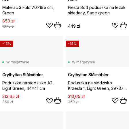
Materac 3 Fold 70x195 cm,
Fiesta Soft poduszka na leżak
Green
składany, Sage green
850 zł
449 zł
1079 zł
-15%
-15%
W magazynie
W magazynie
Grythyttan Stålmöbler
Grythyttan Stålmöbler
Poduszka na siedzisko A2,
Poduszka na siedzisko
Light Green, 44×41 cm
Krzesła 1, Light Green, 39x37
cm
313,65 zł
313,65 zł
369 zł
369 zł