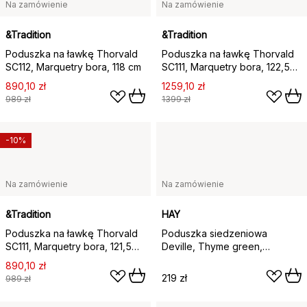
Na zamówienie
Na zamówienie
&Tradition
&Tradition
Poduszka na ławkę Thorvald
Poduszka na ławkę Thorvald
SC112, Marquetry bora, 118 cm
SC111, Marquetry bora, 122,5
cm
890,10 zł
1259,10 zł
989 zł
1399 zł
-10%
Na zamówienie
Na zamówienie
&Tradition
HAY
Poduszka na ławkę Thorvald
Poduszka siedzeniowa
SC111, Marquetry bora, 121,5
Deville, Thyme green,
cm
42x39,8 cm
890,10 zł
219 zł
989 zł