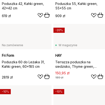
Poduszka 42, Kahki green,
Poduszka 55, Kahki green,
42×42 cm
55x55 cm
619 zł
909 zł
-20%
Na zamówienie
W magazynie
Fri Form
HAY
Poduszka 60 do Leżaka 31,
Terrazza poduszka na
Kahki green, 60x185 cm
siedzisko, Thyme green,
40x40 cm
150,95 zł
2819 zł
189 zł
-10%
-10%