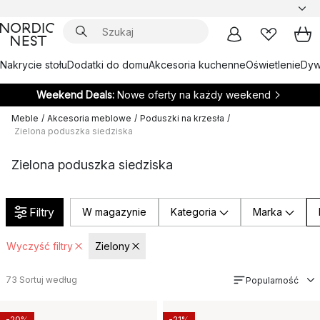
Nakrycie stołu
Dodatki do domu
Akcesoria kuchenne
Oświetlenie
Dywa
Weekend Deals:
Nowe oferty na każdy weekend
Meble
/
Akcesoria meblowe
/
Poduszki na krzesła
/
Zielona poduszka siedziska
Zielona poduszka siedziska
Filtry
W magazynie
Kategoria
Marka
Wyczyść filtry
Zielony
73
Sortuj według
Popularność
-20%
-21%