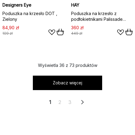
Designers Eye
HAY
Poduszka na krzesło DOT ,
Poduszka na krzesło z
Zielony
podłokietnikami Palissade
Dining Quilted, Olive
84,90 zł
360 zł
109 zł
449 zł
Wyświetla 36 z 73 produktów
Zobacz więcej
1
2
3