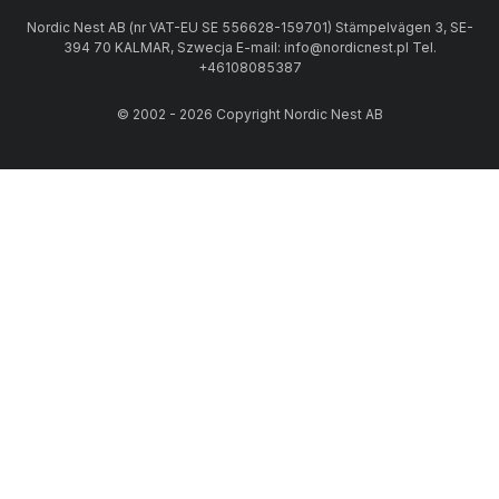
Nordic Nest AB (nr VAT-EU SE 556628-159701) Stämpelvägen 3, SE-
394 70 KALMAR, Szwecja E-mail: info@nordicnest.pl Tel.
+46108085387
© 2002 - 2026 Copyright Nordic Nest AB