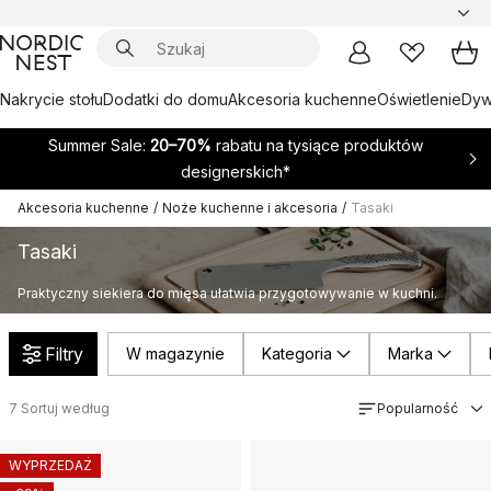
Nakrycie stołu
Dodatki do domu
Akcesoria kuchenne
Oświetlenie
Dywa
Summer Sale:
20–70%
rabatu na tysiące produktów
designerskich*
Akcesoria kuchenne
/
Noże kuchenne i akcesoria
/
Tasaki
Tasaki
Praktyczny siekiera do mięsa ułatwia przygotowywanie w kuchni.
Filtry
W magazynie
Kategoria
Marka
7
Sortuj według
Popularność
WYPRZEDAŻ