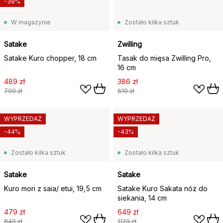
-39%
W magazynie
Zostało kilka sztuk
Satake
Zwilling
Satake Kuro chopper, 18 cm
Tasak do mięsa Zwilling Pro,
16 cm
489 zł
386 zł
799 zł
619 zł
WYPRZEDAŻ
WYPRZEDAŻ
-44%
-43%
Zostało kilka sztuk
Zostało kilka sztuk
Satake
Satake
Kuro mori z saia/ etui, 19,5 cm
Satake Kuro Sakata nóż do
siekania, 14 cm
479 zł
649 zł
849 zł
1129 zł