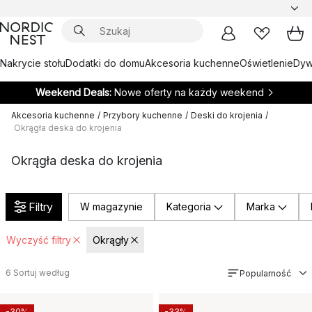
Nakrycie stołu
Dodatki do domu
Akcesoria kuchenne
Oświetlenie
Dywa
Weekend Deals:
Nowe oferty na każdy weekend
Akcesoria kuchenne
/
Przybory kuchenne
/
Deski do krojenia
/
Okrągła deska do krojenia
Okrągła deska do krojenia
Filtry
W magazynie
Kategoria
Marka
Wyczyść filtry
Okrągły
6
Sortuj według
Popularność
-30%
-33%