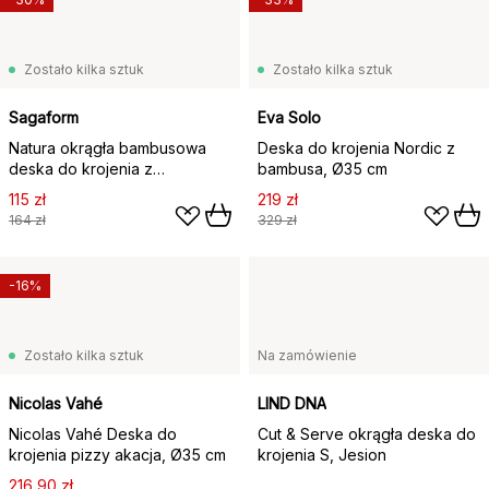
Zostało kilka sztuk
Zostało kilka sztuk
Sagaform
Eva Solo
Natura okrągła bambusowa
Deska do krojenia Nordic z
deska do krojenia z
bambusa, Ø35 cm
uchwytem, Ø30 cm
115 zł
219 zł
164 zł
329 zł
-16%
Zostało kilka sztuk
Na zamówienie
Nicolas Vahé
LIND DNA
Nicolas Vahé Deska do
Cut & Serve okrągła deska do
krojenia pizzy akacja, Ø35 cm
krojenia S, Jesion
216,90 zł