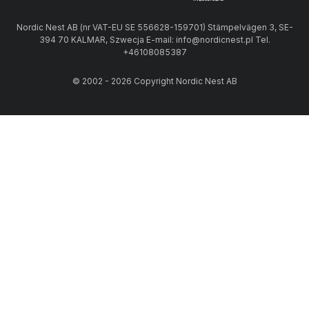
Nordic Nest AB (nr VAT-EU SE 556628-159701) Stämpelvägen 3, SE-
394 70 KALMAR, Szwecja E-mail: info@nordicnest.pl Tel.
+46108085387
© 2002 - 2026 Copyright Nordic Nest AB