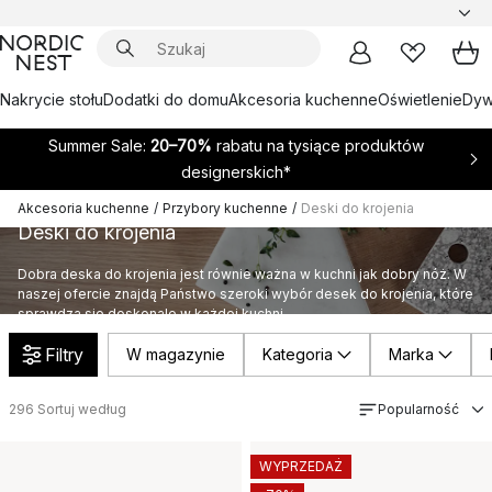
Nakrycie stołu
Dodatki do domu
Akcesoria kuchenne
Oświetlenie
Dywa
Summer Sale:
20–70%
rabatu na tysiące produktów
designerskich*
Akcesoria kuchenne
/
Przybory kuchenne
/
Deski do krojenia
Deski do krojenia
Dobra deska do krojenia jest równie ważna w kuchni jak dobry nóż. W
naszej ofercie znajdą Państwo szeroki wybór desek do krojenia, które
sprawdzą się doskonale w każdej kuchni.
Filtry
W magazynie
Kategoria
Marka
296
Sortuj według
Popularność
WYPRZEDAŻ