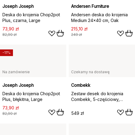
Joseph Joseph
Andersen Furniture
Deska do krojenia Chop2pot
Andersen deska do krojenia
Plus, czarna, Large
Medium 24x40 cm, Oak
73,90 zł
215,10 zł
82,90 zł
249 zł
-11%
Na zamówienie
Czekamy na dostawę
Joseph Joseph
Combekk
Deska do krojenia Chop2pot
Zestaw desek do krojenia
Plus, błękitna, Large
Combekk, 5-częściowy,
Piaskowy-brązowy
73,90 zł
549 zł
82,90 zł