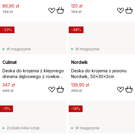
drzewnej, 37x27,5 cm
86,90 zł
120 zł
144 zł
154 zł
-23%
-48%
W magazynie
W magazynie
Culimat
Nordwik
Deska do krojenia z klejonego
Deska do krojenia z jesionu
drewna dębowego z rowkiem,
Nordwik, 50x30x2cm
30x20 cm
347 zł
139,90 zł
449 zł
269 zł
-11%
-14%
Zostało kilka sztuk
W magazynie