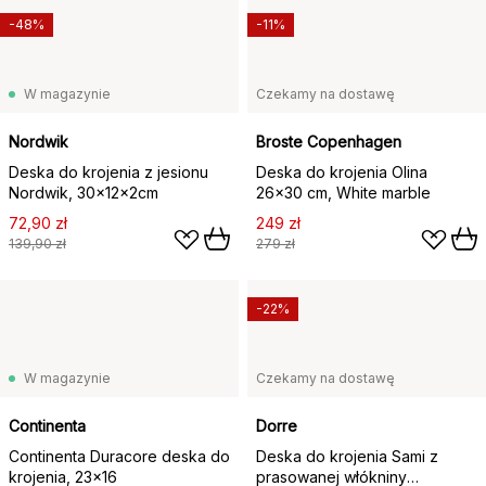
-48%
-11%
W magazynie
Czekamy na dostawę
Nordwik
Broste Copenhagen
Deska do krojenia z jesionu
Deska do krojenia Olina
Nordwik, 30x12x2cm
26x30 cm, White marble
72,90 zł
249 zł
139,90 zł
279 zł
-22%
W magazynie
Czekamy na dostawę
Continenta
Dorre
Continenta Duracore deska do
Deska do krojenia Sami z
krojenia, 23x16
prasowanej włókniny