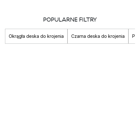
POPULARNE FILTRY
Okrągła deska do krojenia
Czarna deska do krojenia
Pla