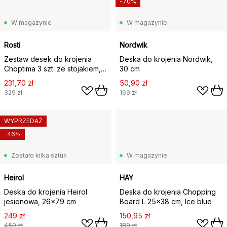
-70%
W magazynie
W magazynie
Rosti
Nordwik
Zestaw desek do krojenia
Deska do krojenia Nordwik,
Choptima 3 szt. ze stojakiem,
30 cm
Humus
231,70 zł
50,90 zł
329 zł
169 zł
WYPRZEDAŻ
-46%
Zostało kilka sztuk
W magazynie
Heirol
HAY
Deska do krojenia Heirol
Deska do krojenia Chopping
jesionowa, 26x79 cm
Board L 25x38 cm, Ice blue
249 zł
150,95 zł
459 zł
189 zł