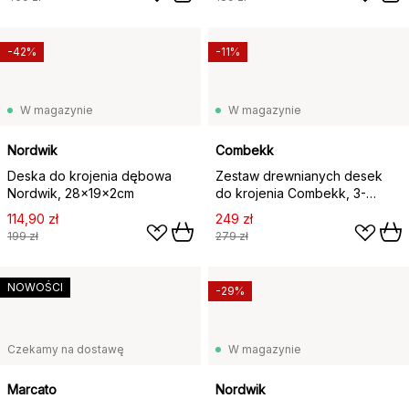
-42%
-11%
W magazynie
W magazynie
Nordwik
Combekk
Deska do krojenia dębowa
Zestaw drewnianych desek
Nordwik, 28x19x2cm
do krojenia Combekk, 3-
częściowy, Czarny
114,90 zł
249 zł
199 zł
279 zł
NOWOŚCI
-29%
Czekamy na dostawę
W magazynie
Marcato
Nordwik