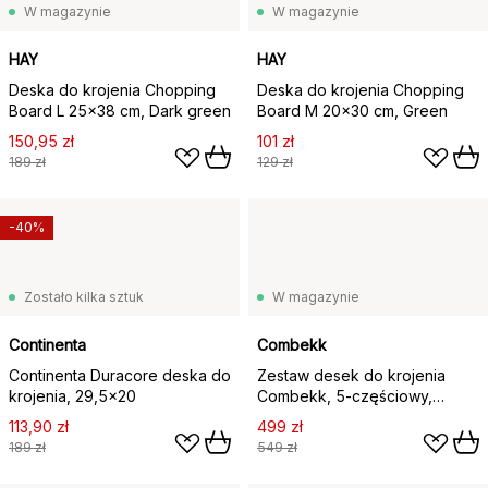
W magazynie
W magazynie
HAY
HAY
Deska do krojenia Chopping
Deska do krojenia Chopping
Board L 25x38 cm, Dark green
Board M 20x30 cm, Green
150,95 zł
101 zł
189 zł
129 zł
-40%
Zostało kilka sztuk
W magazynie
Continenta
Combekk
Continenta Duracore deska do
Zestaw desek do krojenia
krojenia, 29,5x20
Combekk, 5-częściowy,
Czarny-czarny
113,90 zł
499 zł
189 zł
549 zł