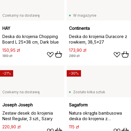
Czekamy na dostawę
W magazynie
HAY
Continenta
Deska do krojenia Chopping
Deska do krojenia Duracore z
Board L 25x38 cm, Dark blue
rowkiem, 38,5x27
150,95 zł
173,90 zł
189 zł
289 zł
-21%
-30%
Czekamy na dostawę
Zostało kilka sztuk
Joseph Joseph
Sagaform
Zestaw desek do krojenia
Natura okrągła bambusowa
Nest Regular, 3 szt., Szary
deska do krojenia z
uchwytem, Ø30 cm
220,90 zł
115 zł