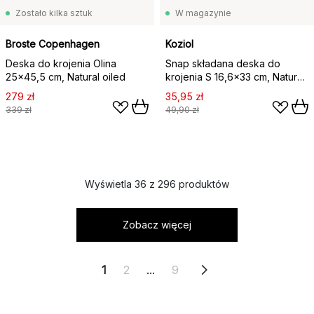
Zostało kilka sztuk
W magazynie
Broste Copenhagen
Koziol
Deska do krojenia Olina
Snap składana deska do
25x45,5 cm, Natural oiled
krojenia S 16,6x33 cm, Nature
flower blue
279 zł
35,95 zł
339 zł
49,90 zł
Wyświetla 36 z 296 produktów
Zobacz więcej
1
2
...
9