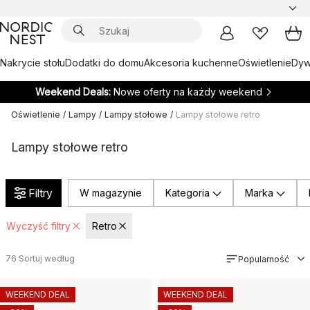
Nakrycie stołu
Dodatki do domu
Akcesoria kuchenne
Oświetlenie
Dywa
Weekend Deals:
Nowe oferty na każdy weekend
Oświetlenie
/
Lampy
/
Lampy stołowe
/
Lampy stołowe retro
Lampy stołowe retro
Filtry
W magazynie
Kategoria
Marka
Wyczyść filtry
Retro
76
Sortuj według
Popularność
WEEKEND DEAL
WEEKEND DEAL