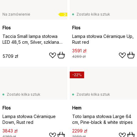
Na zamówienie
Zostało kilka sztuk
D
Flos
Flos
Taccia Small lampa stołowa
Lampa stołowa Céramique Up,
LED 48,5 cm, Silver, szklana
Rust red
kopuła
3591 zł
5709 zł
4269 zł
-22%
Zostało kilka sztuk
Zostało kilka sztuk
Flos
Hem
Lampa stołowa Céramique
Toto lampa stołowa Large 64
Down, Rust red
cm, Pine-black & white stripes
3843 zł
2299 zł
4269 zł
2959 zł