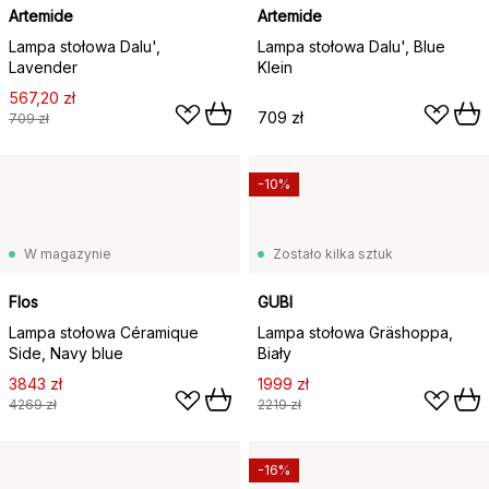
Artemide
Artemide
Lampa stołowa Dalu',
Lampa stołowa Dalu', Blue
Lavender
Klein
567,20 zł
709 zł
709 zł
-10%
W magazynie
Zostało kilka sztuk
Flos
GUBI
Lampa stołowa Céramique
Lampa stołowa Gräshoppa,
Side, Navy blue
Biały
3843 zł
1999 zł
4269 zł
2219 zł
-16%