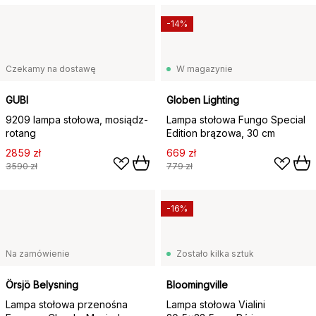
-14%
Czekamy na dostawę
W magazynie
GUBI
Globen Lighting
9209 lampa stołowa, mosiądz-
Lampa stołowa Fungo Special
rotang
Edition brązowa, 30 cm
2859 zł
669 zł
3590 zł
779 zł
-16%
Na zamówienie
Zostało kilka sztuk
Örsjö Belysning
Bloomingville
Lampa stołowa przenośna
Lampa stołowa Vialini