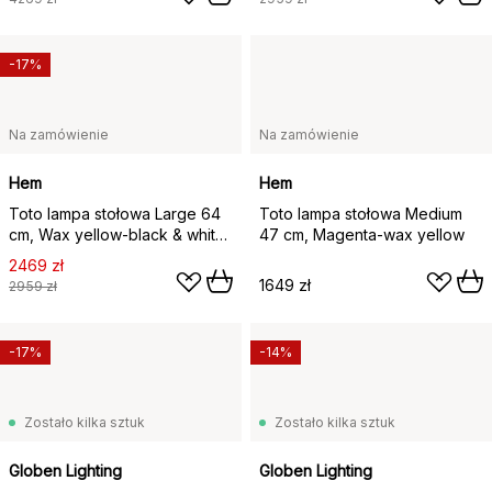
-17%
Na zamówienie
Na zamówienie
Hem
Hem
Toto lampa stołowa Large 64
Toto lampa stołowa Medium
cm, Wax yellow-black & white
47 cm, Magenta-wax yellow
stripes
2469 zł
1649 zł
2959 zł
-17%
-14%
Zostało kilka sztuk
Zostało kilka sztuk
Globen Lighting
Globen Lighting