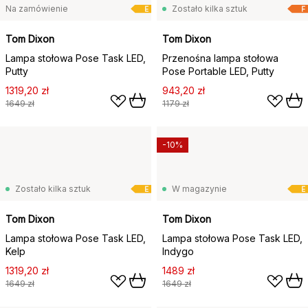
Na zamówienie
Zostało kilka sztuk
E
F
Tom Dixon
Tom Dixon
Lampa stołowa Pose Task LED,
Przenośna lampa stołowa
Putty
Pose Portable LED, Putty
1319,20 zł
943,20 zł
1649 zł
1179 zł
-10%
Zostało kilka sztuk
W magazynie
E
E
Tom Dixon
Tom Dixon
Lampa stołowa Pose Task LED,
Lampa stołowa Pose Task LED,
Kelp
Indygo
1319,20 zł
1489 zł
1649 zł
1649 zł