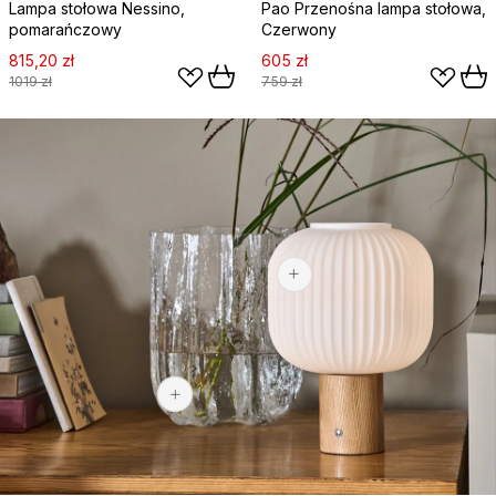
Lampa stołowa Nessino,
Pao Przenośna lampa stołowa,
pomarańczowy
Czerwony
815,20 zł
605 zł
1019 zł
759 zł
405,30 zł
1510 zł