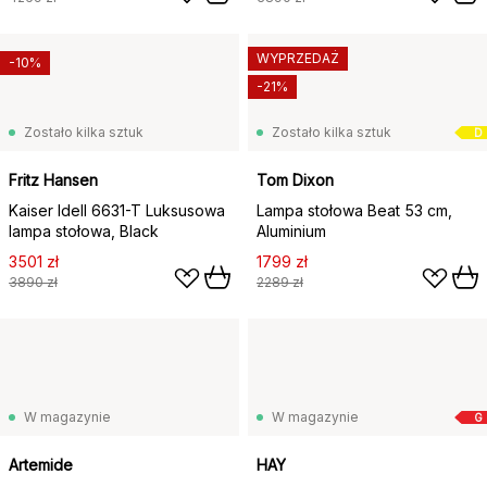
WYPRZEDAŻ
-10%
-21%
Zostało kilka sztuk
Zostało kilka sztuk
D
Fritz Hansen
Tom Dixon
Kaiser Idell 6631-T Luksusowa
Lampa stołowa Beat 53 cm,
lampa stołowa, Black
Aluminium
3501 zł
1799 zł
3890 zł
2289 zł
W magazynie
W magazynie
G
Artemide
HAY