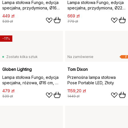
Lampa stołowa Fungo, edycja
Lampa stołowa Fungo, edycja
specjalna, przydymiona, Ø16
specjalna, przydymiona, Ø22
cm, W:20 cm
cm, W:30 cm
449 zł
669 zł
539 zł
779 zł
-11%
Zostało kilka sztuk
Na zamówienie
F
Globen Lighting
Tom Dixon
Lampa stołowa Fungo, edycja
Przenośna lampa stołowa
specjalna, różowa, Ø16 cm, W:
Pose Portable LED, Złoty
20 cm
479 zł
1159,20 zł
539 zł
1449 zł