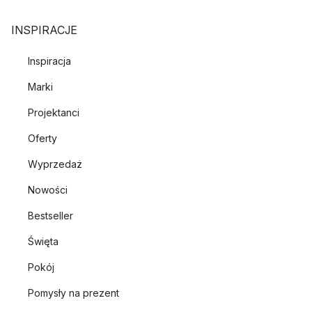
przytłumionemu światłu lampy stołowej.
INSPIRACJE
Stwórz przyjemną atmosferę w sypialni za pomocą świetnego
zestawu lamp nocnych. A może oświetl okno lampą stołową o
Inspiracja
industrialnym designie na parapecie.
Marki
Projektanci
Oferty
Wyprzedaż
Nowości
Bestseller
Święta
Pokój
Pomysły na prezent