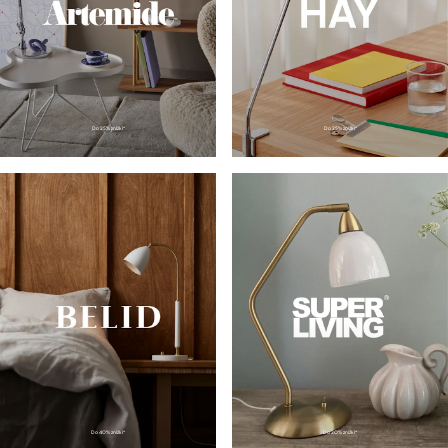
Do
25
% zniżki*
Do
25
% zniżki*
Do
40
% zniżki*
Do
30
% zniżki*