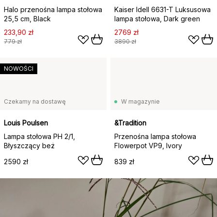
Halo przenośna lampa stołowa
Kaiser Idell 6631-T Luksusowa
25,5 cm, Black
lampa stołowa, Dark green
233,90 zł
2769 zł
779 zł
3890 zł
NOWOŚCI
Czekamy na dostawę
W magazynie
Louis Poulsen
&Tradition
Lampa stołowa PH 2/1,
Przenośna lampa stołowa
Błyszczący beż
Flowerpot VP9, Ivory
2590 zł
839 zł