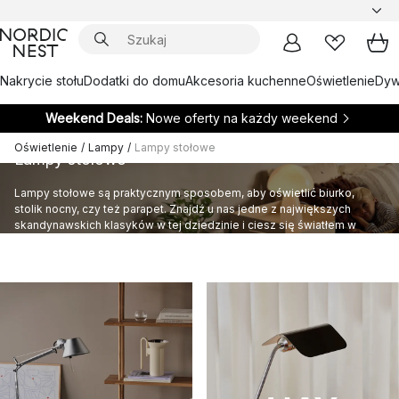
Nakrycie stołu
Dodatki do domu
Akcesoria kuchenne
Oświetlenie
Dywa
Weekend Deals:
Nowe oferty na każdy weekend
Oświetlenie
/
Lampy
/
Lampy stołowe
Lampy stołowe
Lampy stołowe są praktycznym sposobem, aby oświetlić biurko,
stolik nocny, czy też parapet. Znajdź u nas jedne z największych
skandynawskich klasyków w tej dziedzinie i ciesz się światłem w
swoim domu.