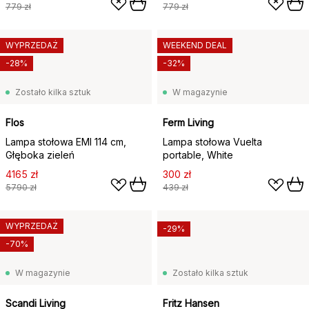
779 zł
779 zł
WYPRZEDAŻ
WEEKEND DEAL
-28%
-32%
Zostało kilka sztuk
W magazynie
Flos
Ferm Living
Lampa stołowa EMI 114 cm,
Lampa stołowa Vuelta
Głęboka zieleń
portable, White
4165 zł
300 zł
5790 zł
439 zł
WYPRZEDAŻ
-29%
-70%
W magazynie
Zostało kilka sztuk
Scandi Living
Fritz Hansen