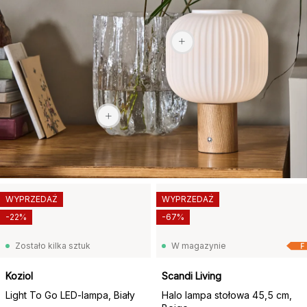
405,30 zł
1510 zł
WYPRZEDAŻ
WYPRZEDAŻ
-22%
-67%
Zostało kilka sztuk
W magazynie
F
Koziol
Scandi Living
Light To Go LED-lampa, Biały
Halo lampa stołowa 45,5 cm,