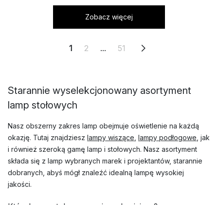
Zobacz więcej
1
2
...
51
Starannie wyselekcjonowany asortyment
lamp stołowych
Nasz obszerny zakres lamp obejmuje oświetlenie na każdą
okazję. Tutaj znajdziesz
lampy wiszące
,
lampy podłogowe
, jak
i również szeroką gamę lamp i stołowych. Nasz asortyment
składa się z lamp wybranych marek i projektantów, starannie
dobranych, abyś mógł znaleźć idealną lampę wysokiej
jakości.
Które lampy stołowe są najpopularniejsze?