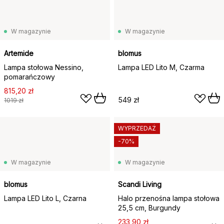
W magazynie
W magazynie
Artemide
blomus
Lampa stołowa Nessino,
Lampa LED Lito M, Czarma
pomarańczowy
815,20 zł
549 zł
1019 zł
WYPRZEDAŻ
-70%
W magazynie
W magazynie
blomus
Scandi Living
Lampa LED Lito L, Czarna
Halo przenośna lampa stołowa
25,5 cm, Burgundy
233,90 zł