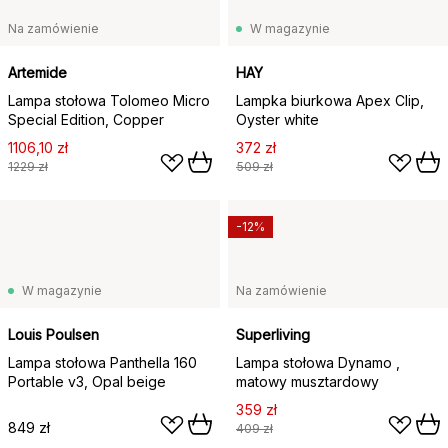
Na zamówienie
W magazynie
Artemide
HAY
Lampa stołowa Tolomeo Micro
Lampka biurkowa Apex Clip,
Special Edition, Copper
Oyster white
1106,10 zł
372 zł
1229 zł
509 zł
-12%
W magazynie
Na zamówienie
Louis Poulsen
Superliving
Lampa stołowa Panthella 160
Lampa stołowa Dynamo ,
Portable v3, Opal beige
matowy musztardowy
359 zł
849 zł
409 zł