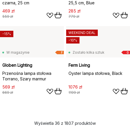
czarna, 25 cm
25,5 cm, Blue
469 zł
285 zł
559 zł
779 zł
WEEKEND DEAL
-15%
-10%
W magazynie
Zostało kilka sztuk
F
G
Globen Lighting
Ferm Living
Przenośna lampa stołowa
Oyster lampa stołowa, Black
Torrano, Szary marmur
569 zł
1076 zł
669 zł
1199 zł
Wyświetla 36 z 1807 produktów