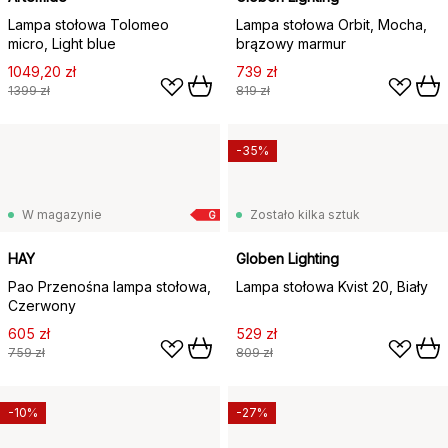
Lampa stołowa Tolomeo
Lampa stołowa Orbit, Mocha,
micro, Light blue
brązowy marmur
1049,20 zł
739 zł
1399 zł
819 zł
-35%
W magazynie
Zostało kilka sztuk
G
HAY
Globen Lighting
Pao Przenośna lampa stołowa,
Lampa stołowa Kvist 20, Biały
Czerwony
605 zł
529 zł
759 zł
809 zł
-10%
-27%