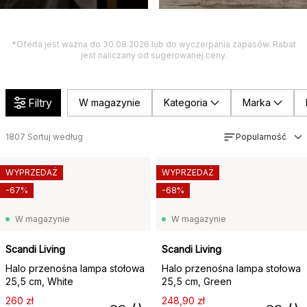
*Oferta jest ważna do 30.08.2026 lub do wyczerpania zapasów. Rabat
jest naliczany od sugerowanej ceny.
Filtry
W magazynie
Kategoria
Marka
1807
Sortuj według
Popularność
WYPRZEDAŻ
WYPRZEDAŻ
-67%
-68%
W magazynie
W magazynie
Scandi Living
Scandi Living
Halo przenośna lampa stołowa
Halo przenośna lampa stołowa
25,5 cm, White
25,5 cm, Green
260 zł
248,90 zł