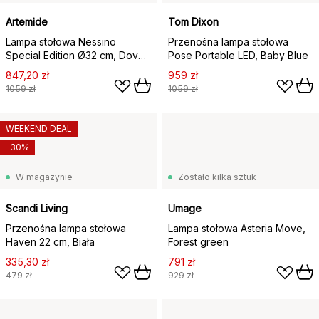
Artemide
Tom Dixon
Lampa stołowa Nessino
Przenośna lampa stołowa
Special Edition Ø32 cm, Dove
Pose Portable LED, Baby Blue
Blue
847,20 zł
959 zł
1059 zł
1059 zł
WEEKEND DEAL
-30%
W magazynie
Zostało kilka sztuk
Scandi Living
Umage
Przenośna lampa stołowa
Lampa stołowa Asteria Move,
Haven 22 cm, Biała
Forest green
335,30 zł
791 zł
479 zł
929 zł