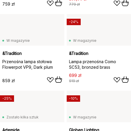
759 zł
779 zł
-24%
W magazynie
W magazynie
&Tradition
&Tradition
Przenośna lampa stołowa
Lampa przenośna Como
Flowerpot VP9, Dark plum
SC53, bronzed brass
699 zł
859 zł
919 zł
-25%
-10%
Zostało kilka sztuk
W magazynie
Artemide
Globen Lighting