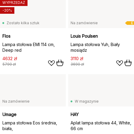
WYPRZEDAŻ
-20%
Zostało kilka sztuk
Na zamówienie
E
Flos
Louis Poulsen
Lampa stołowa EMI 114 cm,
Lampa stołowa Yuh, Biały
Deep red
mosiądz
4632 zł
3110 zł
5790 zł
3690 zł
Na zamówienie
W magazynie
Umage
HAY
Lampa stołowa Eos średnia,
Aplat lampa stołowa 44, White,
biała,
66 cm