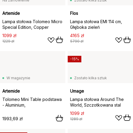
Na zamówienie
Zostało kilka sztuk
Artemide
Flos
Lampa stołowa Tolomeo Micro
Lampa stołowa EMI 114 cm,
Special Edition, Copper
Głęboka zieleń
1099 zł
4165 zł
1229 zł
5790 zł
-15%
W magazynie
Zostało kilka sztuk
Artemide
Umage
Tolomeo Mini Table podstawa
Lampa stołowa Around The
- Aluminium,
World, Szczotkowana stal
1099 zł
1993,69 zł
1289 zł