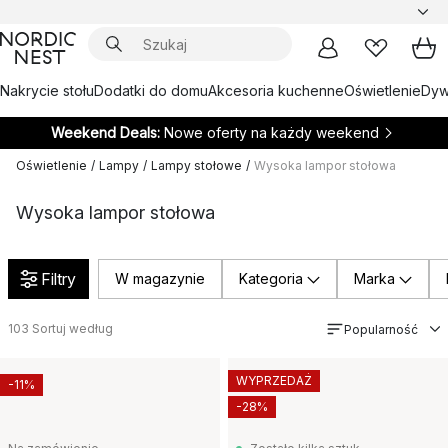
Nakrycie stołu
Dodatki do domu
Akcesoria kuchenne
Oświetlenie
Dywa
Weekend Deals:
Nowe oferty na każdy weekend
Oświetlenie
/
Lampy
/
Lampy stołowe
/
Wysoka lampor stołowa
Wysoka lampor stołowa
Filtry
W magazynie
Kategoria
Marka
103
Sortuj według
Popularność
WYPRZEDAŻ
-11%
-28%