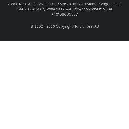
Nordic Nest AB (nr VAT-EU SE 556628-159701) Stämpelvägen 3, SE-
394 70 KALMAR, Szwecja E-mail: info@nordicnest.pl Tel.
+46108085387
© 2002 - 2026 Copyright Nordic Nest AB