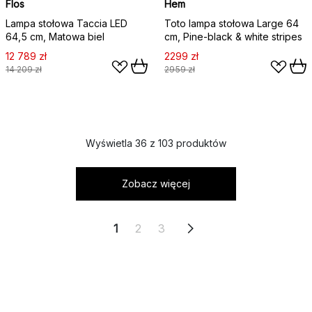
Flos
Hem
Lampa stołowa Taccia LED
Toto lampa stołowa Large 64
64,5 cm, Matowa biel
cm, Pine-black & white stripes
12 789 zł
2299 zł
14 209 zł
2959 zł
Wyświetla 36 z 103 produktów
Zobacz więcej
1
2
3