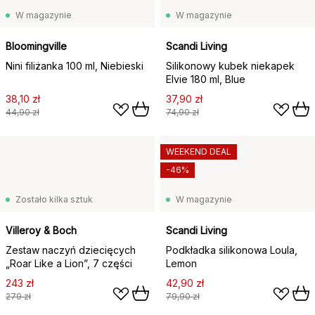
W magazynie
W magazynie
Bloomingville
Scandi Living
Nini filiżanka 100 ml, Niebieski
Silikonowy kubek niekapek
Elvie 180 ml, Blue
38,10 zł
37,90 zł
44,90 zł
74,90 zł
WEEKEND DEAL
-46%
Zostało kilka sztuk
W magazynie
Villeroy & Boch
Scandi Living
Zestaw naczyń dziecięcych
Podkładka silikonowa Loula,
„Roar Like a Lion”, 7 części
Lemon
243 zł
42,90 zł
279 zł
79,90 zł