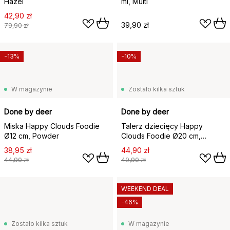
Hazel
ml, Multi
42,90 zł
39,90 zł
79,90 zł
-13%
-10%
W magazynie
Zostało kilka sztuk
Done by deer
Done by deer
Miska Happy Clouds Foodie
Talerz dziecięcy Happy
Ø12 cm, Powder
Clouds Foodie Ø20 cm,
Powder
38,95 zł
44,90 zł
44,90 zł
49,90 zł
WEEKEND DEAL
-46%
Zostało kilka sztuk
W magazynie