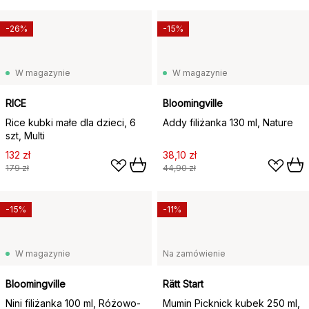
-26%
-15%
W magazynie
W magazynie
RICE
Bloomingville
Rice kubki małe dla dzieci, 6
Addy filiżanka 130 ml, Nature
szt, Multi
132 zł
38,10 zł
179 zł
44,90 zł
-15%
-11%
W magazynie
Na zamówienie
Bloomingville
Rätt Start
Nini filiżanka 100 ml, Różowo-
Mumin Picknick kubek 250 ml,