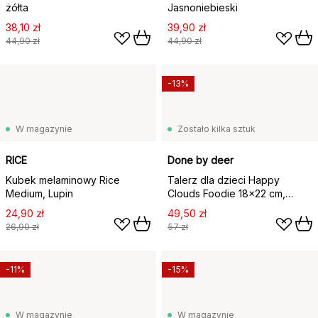
żółta
Jasnoniebieski
38,10 zł
39,90 zł
44,90 zł
44,90 zł
-13%
W magazynie
Zostało kilka sztuk
RICE
Done by deer
Kubek melaminowy Rice
Talerz dla dzieci Happy
Medium, Lupin
Clouds Foodie 18x22 cm,
Powder
24,90 zł
49,50 zł
26,90 zł
57 zł
-11%
-15%
W magazynie
W magazynie