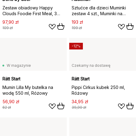
Zestaw obiadowy Happy
Sztućce dla dzieci Muminki
Clouds Foodie First Meal, 3
zestaw 4 szt., Muminki na
części, Green
wyprawie
97,90 zł
193 zł
109 zł
199 zł
-12%
W magazynie
Czekamy na dostawę
Rätt Start
Rätt Start
Mumin Lilla My butelka na
Pippi Cirkus kubek 250 ml,
wodę 550 ml, Różowy
Różowy
56,90 zł
34,95 zł
62 zł
39,90 zł