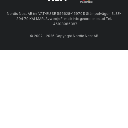
Nordic Nest AB (nr VAT-EU SE 556628-159701) Stämpelvägen 3, SE-
394 70 KALMAR, Szwecja E-mail: info@nordicnest.pl Tel.
+46108085387
© 2002 - 2026 Copyright Nordic Nest AB