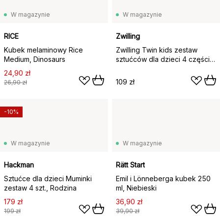
W magazynie
W magazynie
RICE
Zwilling
Kubek melaminowy Rice
Zwilling Twin kids zestaw
Medium, Dinosaurs
sztućców dla dzieci 4 części,
Emelie prinsessa
24,90 zł
109 zł
26,90 zł
-10%
W magazynie
W magazynie
Hackman
Rätt Start
Sztućce dla dzieci Muminki
Emil i Lönneberga kubek 250
zestaw 4 szt., Rodzina
ml, Niebieski
179 zł
36,90 zł
199 zł
39,90 zł