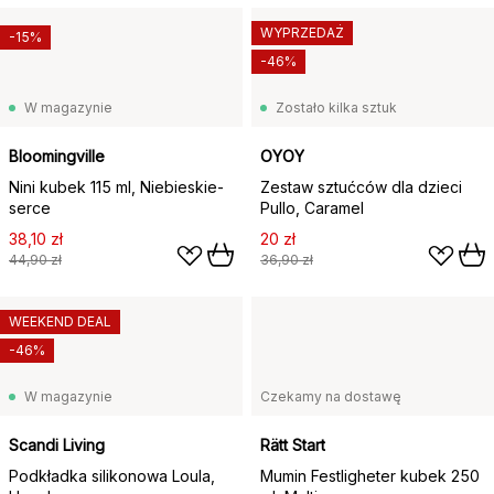
WYPRZEDAŻ
-15%
-46%
W magazynie
Zostało kilka sztuk
Bloomingville
OYOY
Nini kubek 115 ml, Niebieskie-
Zestaw sztućców dla dzieci
serce
Pullo, Caramel
38,10 zł
20 zł
44,90 zł
36,90 zł
WEEKEND DEAL
-46%
W magazynie
Czekamy na dostawę
Scandi Living
Rätt Start
Podkładka silikonowa Loula,
Mumin Festligheter kubek 250