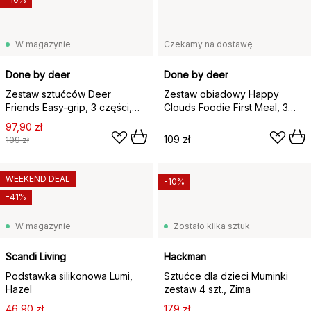
W magazynie
Czekamy na dostawę
Done by deer
Done by deer
Zestaw sztućców Deer
Zestaw obiadowy Happy
Friends Easy-grip, 3 części,
Clouds Foodie First Meal, 3
Powder
części, Powder
97,90 zł
109 zł
109 zł
WEEKEND DEAL
-10%
-41%
W magazynie
Zostało kilka sztuk
Scandi Living
Hackman
Podstawka silikonowa Lumi,
Sztućce dla dzieci Muminki
Hazel
zestaw 4 szt., Zima
46,90 zł
179 zł