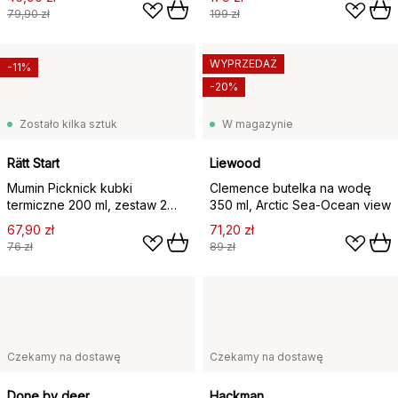
79,90 zł
199 zł
WYPRZEDAŻ
-11%
-20%
Zostało kilka sztuk
W magazynie
Rätt Start
Liewood
Mumin Picknick kubki
Clemence butelka na wodę
termiczne 200 ml, zestaw 2
350 ml, Arctic Sea-Ocean view
szt., Blado-niebieski
67,90 zł
71,20 zł
76 zł
89 zł
Czekamy na dostawę
Czekamy na dostawę
Done by deer
Hackman