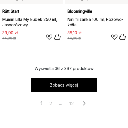
Rätt Start
Bloomingville
Mumin Lilla My kubek 250 ml,
Nini filiżanka 100 ml, Różowo-
Jasnoróżowy
żółta
39,90 zł
38,10 zł
44,90 zł
44,90 zł
Wyświetla 36 z 397 produktów
Zobacz więcej
1
2
...
12