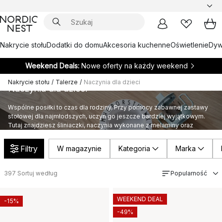
Nakrycie stołu
Dodatki do domu
Akcesoria kuchenne
Oświetlenie
Dywa
Weekend Deals:
Nowe oferty na każdy weekend
Nakrycie stołu
/
Talerze
/
Naczynia dla dzieci
Naczynia dla dzieci
Wspólne posiłki to czas dla rodziny. Przy pomocy zabawnej zastawy
stołowej dla najmłodszych, uczyń go jeszcze bardziej wyjątkowym.
Tutaj znajdziesz śliniaczki, naczynia wykonane z melaminy oraz
przyjazne dzieciom sztućce w klasycznym skandynawskim stylu.
Filtry
W magazynie
Kategoria
Marka
397
Sortuj według
Popularność
WEEKEND DEAL
-15%
-49%