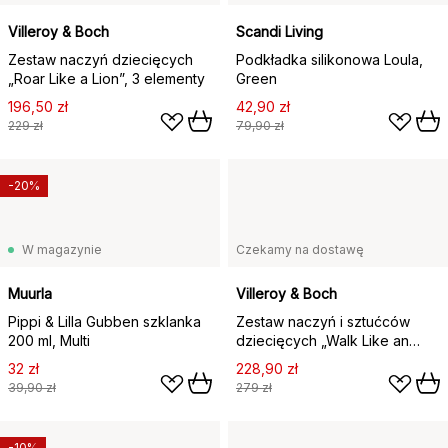
Villeroy & Boch
Scandi Living
Zestaw naczyń dziecięcych
Podkładka silikonowa Loula,
„Roar Like a Lion”, 3 elementy
Green
196,50 zł
42,90 zł
229 zł
79,90 zł
-20%
W magazynie
Czekamy na dostawę
Muurla
Villeroy & Boch
Pippi & Lilla Gubben szklanka
Zestaw naczyń i sztućców
200 ml, Multi
dziecięcych „Walk Like an
Elephant”, 7 części
32 zł
228,90 zł
39,90 zł
279 zł
-10%