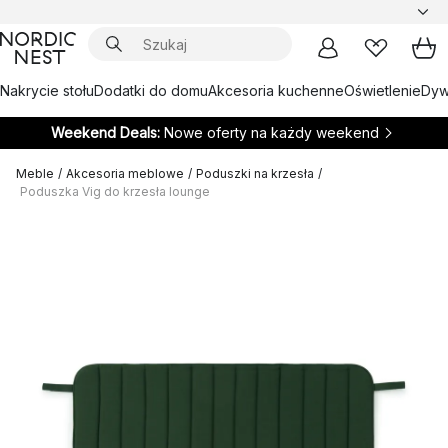
Nakrycie stołu
Dodatki do domu
Akcesoria kuchenne
Oświetlenie
Dywa
Weekend Deals:
Nowe oferty na każdy weekend
Meble
/
Akcesoria meblowe
/
Poduszki na krzesła
/
Poduszka Vig do krzesła lounge