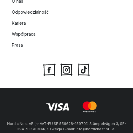
O nas
Odpowiedzialność
Kariera
Współpraca
Prasa
Nordic Nest AB (nr VAT-EU SE 556628-159701) Stämpelvägen 3, SE-
394 70 KALMAR, Szwecja E-mail: info@nordicnest.pl Tel.