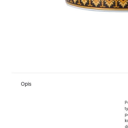
Opis
P
t
p
k
d