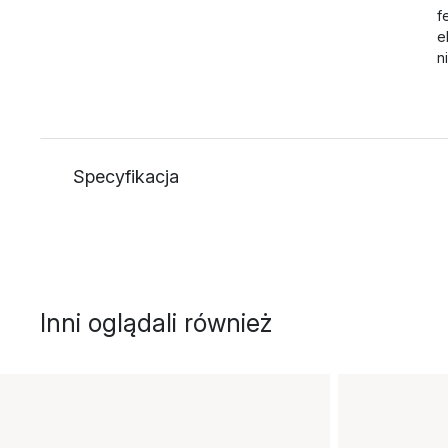
f
e
n
Specyfikacja
Inni oglądali również