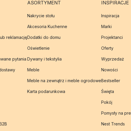
ASORTYMENT
INSPIRACJE
Nakrycie stołu
Inspiracja
Akcesoria Kuchenne
Marki
lub reklamację
Dodatki do domu
Projektanci
Oświetlenie
Oferty
awane pytania
Dywany i tekstylia
Wyprzedaż
 dostawy
Meble
Nowości
Meble na zewnątrz i meble ogrodowe
Bestseller
Karta podarunkowa
Święta
Pokój
Pomysły na pre
 B2B
Nest Trends