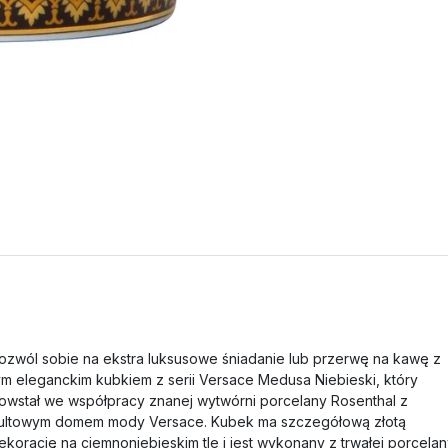
ozwól sobie na ekstra luksusowe śniadanie lub przerwę na kawę z
ym eleganckim kubkiem z serii Versace Medusa Niebieski, który
owstał we współpracy znanej wytwórni porcelany Rosenthal z
ultowym domem mody Versace. Kubek ma szczegółową złotą
ekorację na ciemnoniebieskim tle i jest wykonany z trwałej porcela