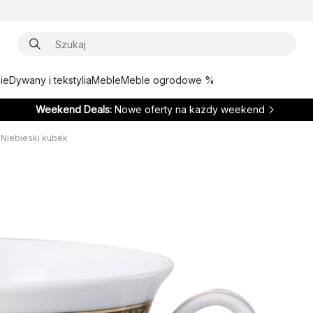
ie
Dywany i tekstylia
Meble
Meble ogrodowe %
Weekend Deals:
Nowe oferty na każdy weekend
Niebieski kubek