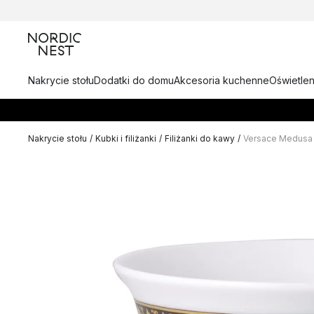
Nakrycie stołu
Dodatki do domu
Akcesoria kuchenne
Oświetlen
Nakrycie stołu
/
Kubki i filiżanki
/
Filiżanki do kawy
/
Versace Medusa 