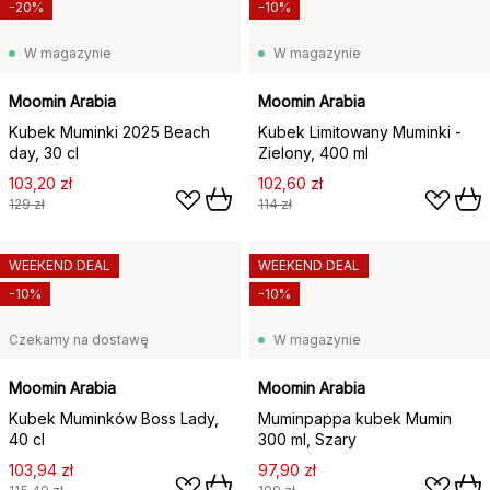
-20%
-10%
W magazynie
W magazynie
Moomin Arabia
Moomin Arabia
Kubek Muminki 2025 Beach
Kubek Limitowany Muminki -
day, 30 cl
Zielony, 400 ml
103,20 zł
102,60 zł
129 zł
114 zł
WEEKEND DEAL
WEEKEND DEAL
-10%
-10%
Czekamy na dostawę
W magazynie
Moomin Arabia
Moomin Arabia
Kubek Muminków Boss Lady,
Muminpappa kubek Mumin
40 cl
300 ml, Szary
103,94 zł
97,90 zł