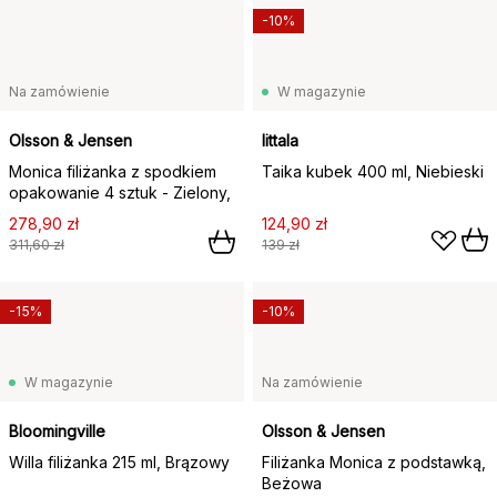
-10%
Na zamówienie
W magazynie
Olsson & Jensen
Iittala
Monica filiżanka z spodkiem
Taika kubek 400 ml, Niebieski
opakowanie 4 sztuk - Zielony,
278,90 zł
124,90 zł
311,60 zł
139 zł
-15%
-10%
W magazynie
Na zamówienie
Bloomingville
Olsson & Jensen
Willa filiżanka 215 ml, Brązowy
Filiżanka Monica z podstawką,
Beżowa