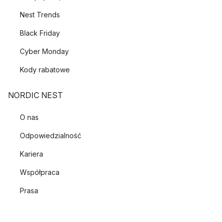
Zrób gęstą pastę, mieszając sodę oczyszczoną z wodą.
Nest Trends
Nałóż pastę na plamy w filiżankach i szoruj gąbką lub
szczotką.
Black Friday
Spłucz filiżankę po usunięciu plam. Upewnij się, że
Cyber Monday
wycierasz filiżankę do sucha miękką szmatką.
Kody rabatowe
NORDIC NEST
O nas
Odpowiedzialność
Kariera
Współpraca
Prasa