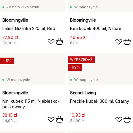
Zostało kilka sztuk
W magazynie
Bloomingville
Bloomingville
Latina filiżanka 220 ml, Red
Bea kubek 400 ml, Nature
27,90 zł
46,95 zł
32,90 zł
62 zł
WYPRZEDAŻ
-15%
-69%
W magazynie
W magazynie
Bloomingville
Scandi Living
Nini kubek 115 ml, Niebiesko-
Freckle kubek 380 ml, Czarny
paskowany
38,10 zł
16,95 zł
44,90 zł
54,90 zł