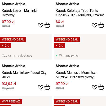
Moomin Arabia
Moomin Arabia
Kubek Love - Muminki,
Kubek Kolekcja True To Its
Różowy
Origins 2017 - Muminki, Czarny
97,90 zł
80 zł
109 zł
109 zł
WEEKEND DEAL
WEEKEND DEAL
-10%
-10%
Czekamy na dostawę
W magazynie
Moomin Arabia
Moomin Arabia
Kubek Muminków Rebel City,
Kubek Mamusia Muminka -
40 cl
Muminki, Brzoskwiniowy
103,94 zł
97,90 zł
115,49 zł
109 zł
WYPRZEDAŻ
WEEKEND DEAL