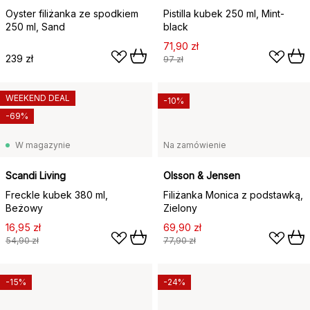
Oyster filiżanka ze spodkiem
Pistilla kubek 250 ml, Mint-
250 ml, Sand
black
71,90 zł
239 zł
97 zł
WEEKEND DEAL
-10%
-69%
W magazynie
Na zamówienie
Scandi Living
Olsson & Jensen
Freckle kubek 380 ml,
Filiżanka Monica z podstawką,
Beżowy
Zielony
16,95 zł
69,90 zł
54,90 zł
77,90 zł
-15%
-24%