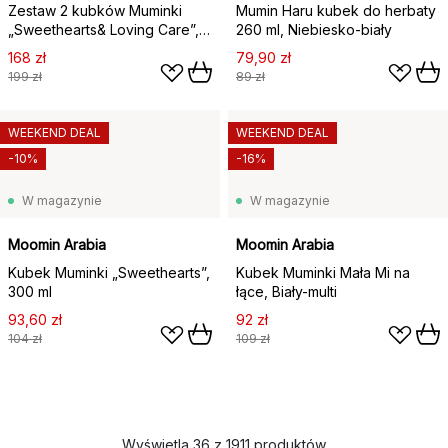
Zestaw 2 kubków Muminki
Mumin Haru kubek do herbaty
„Sweethearts& Loving Care”,
260 ml, Niebiesko-biały
300 ml
168 zł
79,90 zł
199 zł
89 zł
WEEKEND DEAL
WEEKEND DEAL
-10%
-16%
W magazynie
W magazynie
Moomin Arabia
Moomin Arabia
Kubek Muminki „Sweethearts”,
Kubek Muminki Mała Mi na
300 ml
łące, Biały-multi
93,60 zł
92 zł
104 zł
109 zł
Wyświetla 36 z 1911 produktów