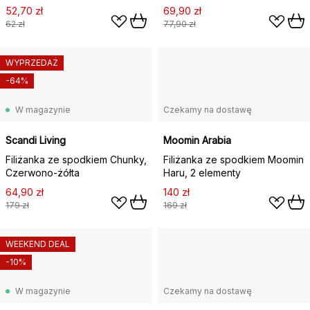
52,70 zł
69,90 zł
62 zł
77,90 zł
WYPRZEDAŻ
-64%
W magazynie
Czekamy na dostawę
Scandi Living
Moomin Arabia
Filiżanka ze spodkiem Chunky,
Filiżanka ze spodkiem Moomin
Czerwono-żółta
Haru, 2 elementy
64,90 zł
140 zł
179 zł
169 zł
WEEKEND DEAL
-10%
W magazynie
Czekamy na dostawę