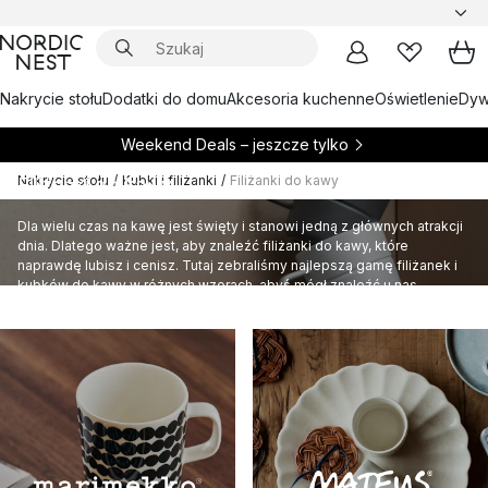
Nakrycie stołu
Dodatki do domu
Akcesoria kuchenne
Oświetlenie
Dywa
Weekend Deals – jeszcze tylko
Nakrycie stołu
/
Kubki i filiżanki
/
Filiżanki do kawy
Filiżanki do kawy
Dla wielu czas na kawę jest święty i stanowi jedną z głównych atrakcji
dnia. Dlatego ważne jest, aby znaleźć filiżanki do kawy, które
naprawdę lubisz i cenisz. Tutaj zebraliśmy najlepszą gamę filiżanek i
kubków do kawy w różnych wzorach, abyś mógł znaleźć u nas
swojego nowego ulubieńca!