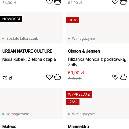
54,90 zł
84,90 zł
NOWOŚCI
-10%
Zostało kilka sztuk
W magazynie
URBAN NATURE CULTURE
Olsson & Jensen
Nissa kubek, Zielona czapla
Filiżanka Monica z podstawką,
Żółty
69,90 zł
79 zł
77,90 zł
WYPRZEDAŻ
-26%
W magazynie
W magazynie
Mateus
Marimekko