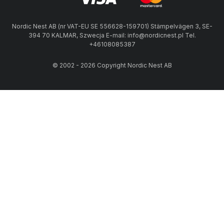
Nordic Nest AB (nr VAT-EU SE 556628-159701) Stämpelvägen 3, SE-
394 70 KALMAR, Szwecja E-mail: info@nordicnest.pl Tel.
+46108085387
© 2002 - 2026 Copyright Nordic Nest AB