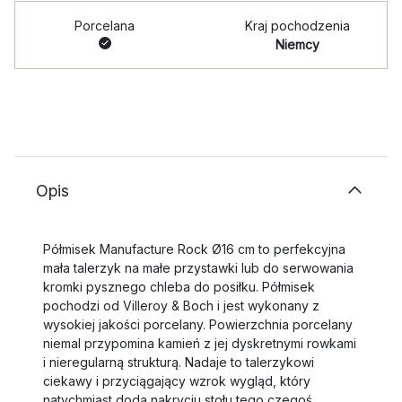
Porcelana
Kraj pochodzenia
Niemcy
Opis
Półmisek Manufacture Rock Ø16 cm to perfekcyjna
mała talerzyk na małe przystawki lub do serwowania
kromki pysznego chleba do posiłku. Półmisek
pochodzi od Villeroy & Boch i jest wykonany z
wysokiej jakości porcelany. Powierzchnia porcelany
niemal przypomina kamień z jej dyskretnymi rowkami
i nieregularną strukturą. Nadaje to talerzykowi
ciekawy i przyciągający wzrok wygląd, który
natychmiast doda nakryciu stołu tego czegoś