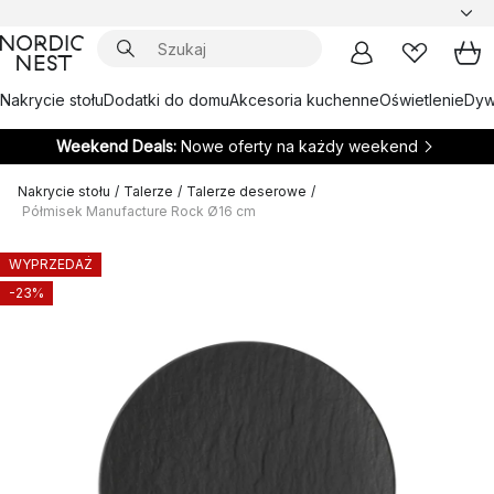
Nakrycie stołu
Dodatki do domu
Akcesoria kuchenne
Oświetlenie
Dywa
Weekend Deals:
Nowe oferty na każdy weekend
Nakrycie stołu
/
Talerze
/
Talerze deserowe
/
Półmisek Manufacture Rock Ø16 cm
WYPRZEDAŻ
-23%