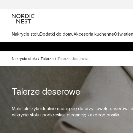
Nakrycie stołu
Dodatki do domu
Akcesoria kuchenne
Oświetlen
Nakrycie stołu
/
Talerze
/
Talerze deserowe
Talerze deserowe
Małe talerzyki idealnie nadają się do przystawek, deserów 
nakrycie stołu i podkreślają elegancję każdego posiłku.