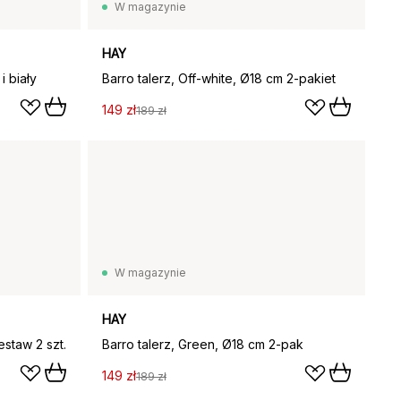
W magazynie
HAY
i biały
Barro talerz, Off-white, Ø18 cm 2‑pakiet
149 zł
189 zł
W magazynie
HAY
estaw 2 szt.
Barro talerz, Green, Ø18 cm 2‑pak
149 zł
189 zł