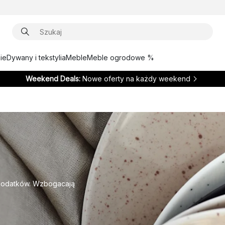
ie
Dywany i tekstylia
Meble
Meble ogrodowe %
Weekend Deals:
Nowe oferty na każdy weekend
i dodatków. Wzbogacają