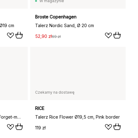
W magazynie
Broste Copenhagen
 Ø19 cm
Talerz Nordic Sand, Ø 20 cm
52,90 zł
69 zł
Czekamy na dostawę
RICE
Półmisek Unikko shape 2 szt., Forget-me-not, stoneware
Talerz Rice Flower Ø19,5 cm, Pink border
119 zł