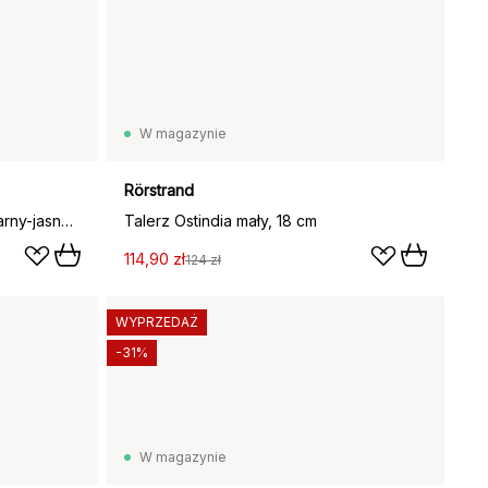
W magazynie
Rörstrand
Kurre talerz, Biały-brązowy-czarny-jasnoniebieski
Talerz Ostindia mały, 18 cm
114,90 zł
124 zł
WYPRZEDAŻ
-31%
W magazynie