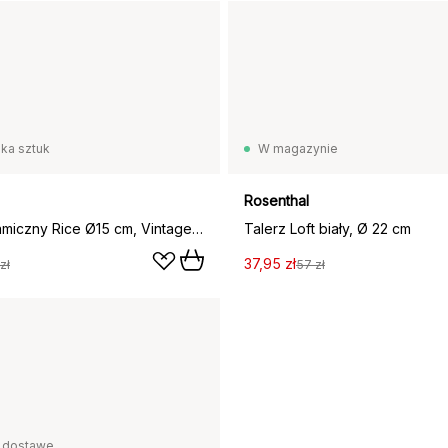
lka sztuk
W magazynie
Rosenthal
Talerz ceramiczny Rice Ø15 cm, Vintage Flower
Talerz Loft biały, Ø 22 cm
37,95 zł
zł
57 zł
 dostawę