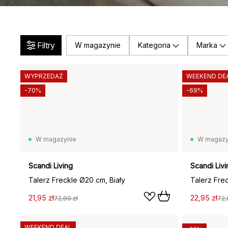
Filtry
W magazynie
Kategoria
Marka
WYPRZEDAŻ
WEEKEND DE
-70%
-69%
W magazynie
W magazy
Scandi Living
Scandi Livi
Talerz Freckle Ø20 cm, Biały
Talerz Fre
21,95 zł
22,95 zł
72,90 zł
72,
WEEKEND DEAL