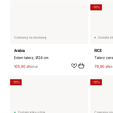
-10%
Czekamy na dostawę
Zostało ki
Arabia
RICE
Esteri talerz, Ø24 cm
105,90 zł
79,90 zł
129 zł
89 
-10%
-10%
Zostało kilka sztuk
Czekamy na