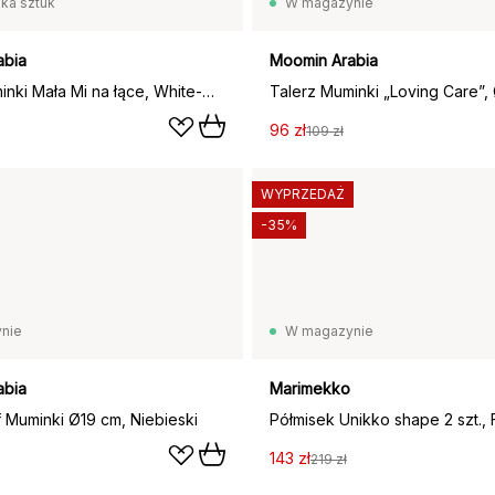
lka sztuk
W magazynie
abia
Moomin Arabia
Talerz Muminki Mała Mi na łące, White-multi
Talerz Muminki „Loving Care”,
96 zł
109 zł
WYPRZEDAŻ
-35%
nie
W magazynie
abia
Marimekko
f Muminki Ø19 cm, Niebieski
143 zł
219 zł