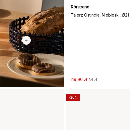
Rörstrand
Talerz Ostindia, Niebieski, Ø21
625,90 zł
339 zł
119,90 zł
134 zł
-26%