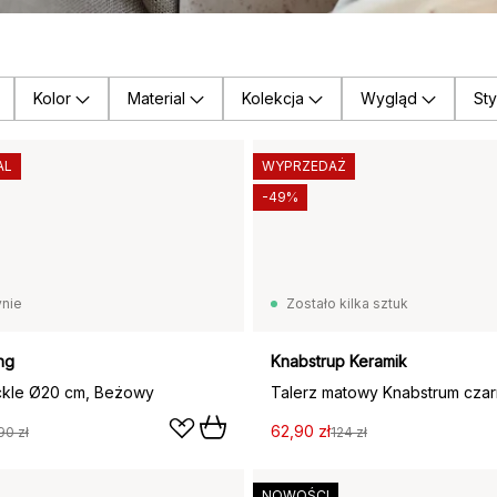
Kolor
Material
Kolekcja
Wygląd
Sty
AL
WYPRZEDAŻ
-49%
nie
Zostało kilka sztuk
ng
Knabstrup Keramik
ckle Ø20 cm, Beżowy
Talerz matowy Knabstrum czar
62,90 zł
90 zł
124 zł
NOWOŚCI