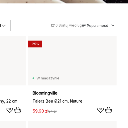
l
1210
Sortuj według
Popularność
-29%
W magazynie
Bloomingville
ny, 22 cm
Talerz Bea Ø21 cm, Nature
59,90 zł
84 zł