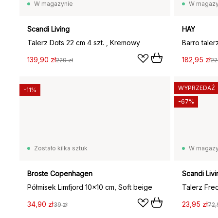
W magazynie
W magazy
Scandi Living
HAY
Talerz Dots 22 cm 4 szt. , Kremowy
139,90 zł
182,95 zł
229 zł
22
WYPRZEDAŻ
-11%
-67%
Zostało kilka sztuk
W magazy
Broste Copenhagen
Scandi Livi
Półmisek Limfjord 10x10 cm, Soft beige
Talerz Fre
34,90 zł
23,95 zł
39 zł
72,