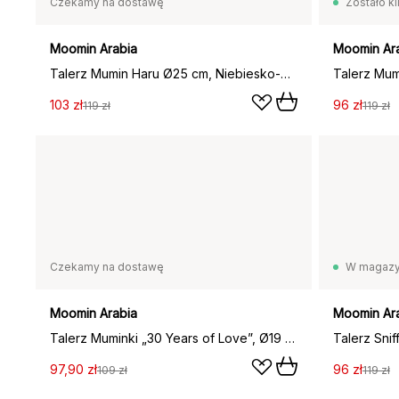
Czekamy na dostawę
Zostało ki
Moomin Arabia
Moomin Ar
Talerz Mumin Haru Ø25 cm, Niebiesko-biały
103 zł
96 zł
119 zł
119 zł
Czekamy na dostawę
W magazy
Moomin Arabia
Moomin Ar
Talerz Muminki „30 Years of Love”, Ø19 cm
Talerz Snif
97,90 zł
96 zł
109 zł
119 zł