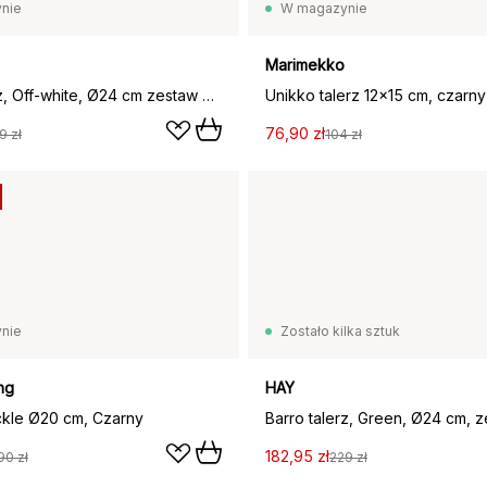
nie
W magazynie
Marimekko
Barro talerz, Off-white, Ø24 cm zestaw 2 szt.
Unikko talerz 12x15 cm, czarny 
76,90 zł
9 zł
104 zł
nie
Zostało kilka sztuk
ng
HAY
ckle Ø20 cm, Czarny
Barro talerz, Green, Ø24 cm, z
182,95 zł
90 zł
229 zł