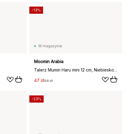
-13%
W magazynie
Moomin Arabia
Talerz Mumin Haru mini 12 cm, Niebiesko-biały
47 zł
54 zł
-23%