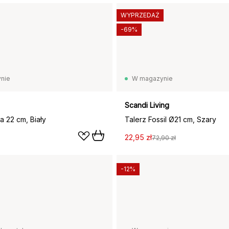
WYPRZEDAŻ
-69%
nie
W magazynie
Scandi Living
a 22 cm, Biały
Talerz Fossil Ø21 cm, Szary
22,95 zł
72,90 zł
-12%