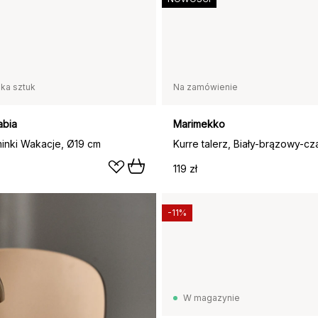
lka sztuk
Na zamówienie
abia
Marimekko
inki Wakacje, Ø19 cm
119 zł
-11%
W magazynie