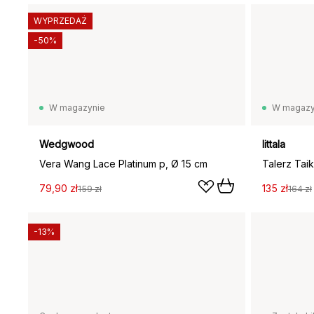
WYPRZEDAŻ
-50%
W magazynie
W magazy
Wedgwood
Iittala
Vera Wang Lace Platinum p, Ø 15 cm
Talerz Taik
79,90 zł
135 zł
159 zł
164 zł
-13%