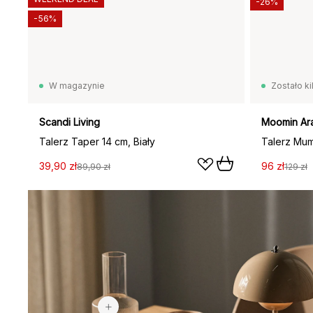
-26%
-56%
W magazynie
Zostało ki
Scandi Living
Moomin Ar
Talerz Taper 14 cm, Biały
Talerz Mum
39,90 zł
96 zł
89,90 zł
129 zł
174 zł